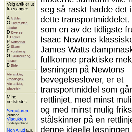
Velg artikler ut
seg så raskt hadde det i
fra sjanger:
dette transportmiddelet.
A
Artikler
O
Oversikter,
som en av de tidligste f
tabeller
D
Diverse
L
Isaac Newtons klassiske
Lenker
P
Nettportal
S
James Watts dampmask
Sitater
F
Forskning
G
Grublerier og
fullkomne praktiske mek
notater
B
Bilder
løsningen på Newtons
Alle artikler,
bevegelseslover, er et
kronologisk
Alle artikler,
transportmiddel som går
alfabetisk
rettlinjet, med minst muli
Mine
nettsteder:
og med minst mulig friks
Semaforen
jernbane
stålskinner på en rettlin
Viadukten
modelljernbane
denne ideelle løsningen
Non Aliud
faglig