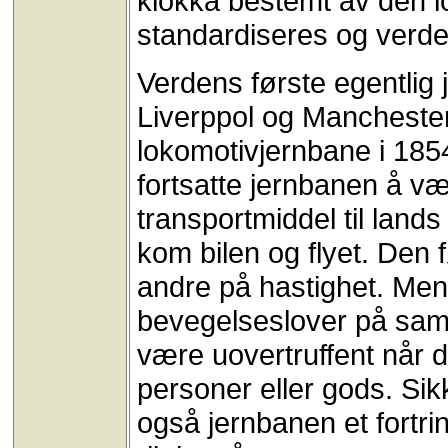
klokka bestemt av den lo
standardiseres og verden
Verdens første egentlig
Liverppol og Manchester.
lokomotivjernbane i 1854
fortsatte jernbanen å 
transportmiddel til lan
kom bilen og flyet. Den 
andre på hastighet. Men
bevegelseslover på sam
være uovertruffent når d
personer eller gods. Si
også jernbanen et fortri