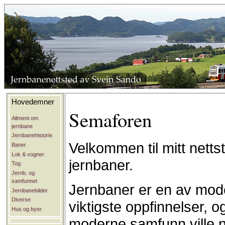
Hovedemner
Semaforen
Allment om
jernbane
Jernbanehistorie
Velkommen til mitt nett
Baner
Lok & vogner
jernbaner.
Tog
Jernb. og
samfunnet
Jernbaner er en av mod
Jernbanebilder
Diverse
viktigste oppfinnelser, o
Hus og byer
moderne samfunn ville n