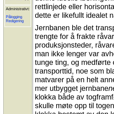
rettlinjede eller horisont
Administrativt:
dette er likefullt idealet
Pålogging
Redigering
Jernbanen ble det trans
trengte for å frakte råv
produksjonsteder, råvar
man ikke lenger var avh
tunge ting, og medførte 
transporttid, noe som bl
matvarer på en helt anne
mer utbygget jernbane
n
klokka både av togframf
skulle møte opp til togen