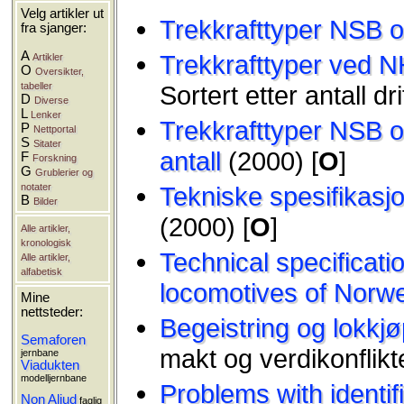
Velg artikler ut
Trekkrafttyper NSB 
fra sjanger:
A
Trekkrafttyper ved 
Artikler
O
Oversikter,
tabeller
Sortert etter antall dri
D
Diverse
L
Lenker
Trekkrafttyper NSB og
P
Nettportal
S
Sitater
antall
(2000) [
O
]
F
Forskning
G
Grublerier og
notater
Tekniske spesifikasj
B
Bilder
(2000) [
O
]
Alle artikler,
kronologisk
Technical specificat
Alle artikler,
alfabetisk
locomotives of Norw
Mine
nettsteder:
Begeistring og lokkjø
Semaforen
makt og verdikonflikt
jernbane
Viadukten
modelljernbane
Problems with identi
Non Aliud
faglig