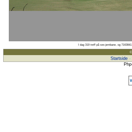
I dag 319 treff på ses-jernbane, og 7163841 
©
Startside
·
Php-