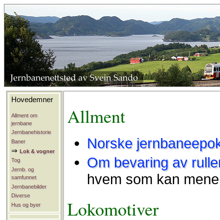
Hovedemner
Allment
Allment om
jernbane
Jernbanehistorie
Norske jernbaneepo
Baner
⇒
Lok & vogner
Om bevaring av rullen
Tog
Jernb. og
hvem som kan mene n
samfunnet
Jernbanebilder
Diverse
Lokomotiver
Hus og byer