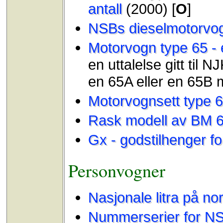
antall
(2000) [
O
]
NSBs dieselmotorvog
Motorvogn type 65 - e
en uttalelse gitt til 
en 65A eller en 65B
Motorvognsett type 
Rask modell av BM 
Gx - godstilhenger f
Personvogner
Nasjonale litra på n
Nummerserier for N