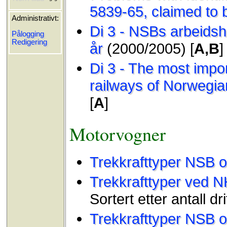
5839-65, claimed to
Administrativt:
Di 3 - NSBs arbeidsh
Pålogging
Redigering
år
(2000/2005) [
A,B
]
Di 3 - The most impor
railways of Norwegia
[
A
]
Motorvogner
Trekkrafttyper NSB 
Trekkrafttyper ved 
Sortert etter antall dri
Trekkrafttyper NSB og