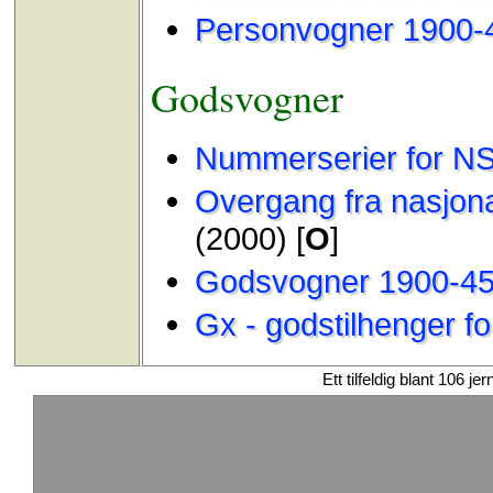
Personvogner 1900-
Godsvogner
Nummerserier for N
Overgang fra nasjonal
(2000) [
O
]
Godsvogner 1900-4
Gx - godstilhenger f
Ett tilfeldig blant 106 je