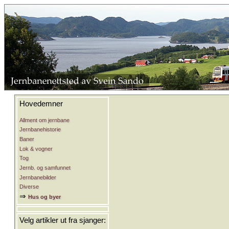
Hovedemner
Allment om jernbane
Jernbanehistorie
Baner
Lok & vogner
Tog
Jernb. og samfunnet
Jernbanebilder
Diverse
⇒
Hus og byer
Velg artikler ut fra sjanger: