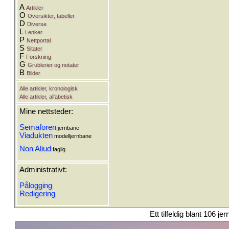
A
Artikler
O
Oversikter, tabeller
D
Diverse
L
Lenker
P
Nettportal
S
Sitater
F
Forskning
G
Grublerier og notater
B
Bilder
Alle artikler, kronologisk
Alle artikler, alfabetisk
Mine nettsteder:
Semaforen
jernbane
Viadukten
modelljernbane
Non Aliud
faglig
Administrativt:
Pålogging
Redigering
Ett tilfeldig blant 106 je