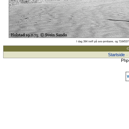
I dag 394 treff på ses-jernbane, og 7164537 
©
Startside
·
Php-