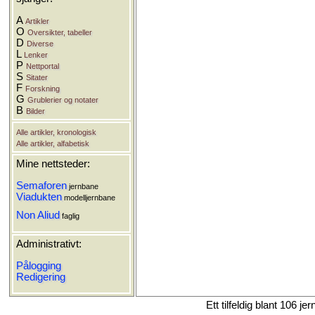
A
Artikler
O
Oversikter, tabeller
D
Diverse
L
Lenker
P
Nettportal
S
Sitater
F
Forskning
G
Grublerier og notater
B
Bilder
Alle artikler, kronologisk
Alle artikler, alfabetisk
Mine nettsteder:
Semaforen
jernbane
Viadukten
modelljernbane
Non Aliud
faglig
Administrativt:
Pålogging
Redigering
Ett tilfeldig blant 106 je