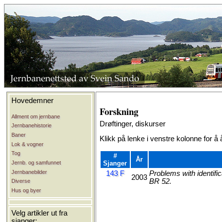
Hovedemner
Forskning
Allment om jernbane
Drøftinger, diskurser
Jernbanehistorie
Baner
Klikk på lenke i venstre kolonne for å
Lok & vogner
Tog
#
År
Jernb. og samfunnet
Sjanger
Jernbanebilder
143 F
Problems with identif
2003
BR 52.
Diverse
Hus og byer
Velg artikler ut fra
sjanger: