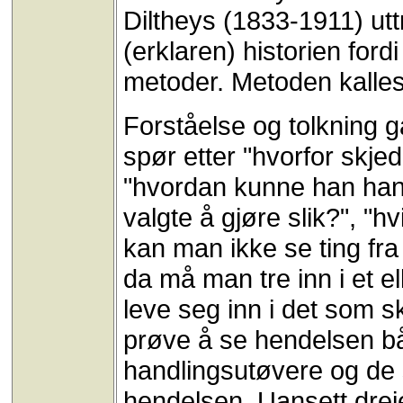
Diltheys (1833-1911) utt
(erklaren) historien ford
metoder. Metoden kalles h
Forståelse og tolkning g
spør etter "hvorfor skje
"hvordan kunne han handl
valgte å gjøre slik?", "h
kan man ikke se ting fra
da må man tre inn i et 
leve seg inn i det som s
prøve å se hendelsen bå
handlingsutøvere og de 
hendelsen. Uansett drei