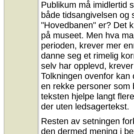
Publikum må imidlertid s
både tidsangivelsen og 
"Hovedbanen" er? Det kan
på museet. Men hva man
perioden, krever mer e
danne seg et rimelig kor
selv har opplevd, krever
Tolkningen ovenfor kan d
en rekke personer som b
teksten hjelpe langt fler
der uten ledsagertekst.
Resten av setningen for
den dermed mening i be