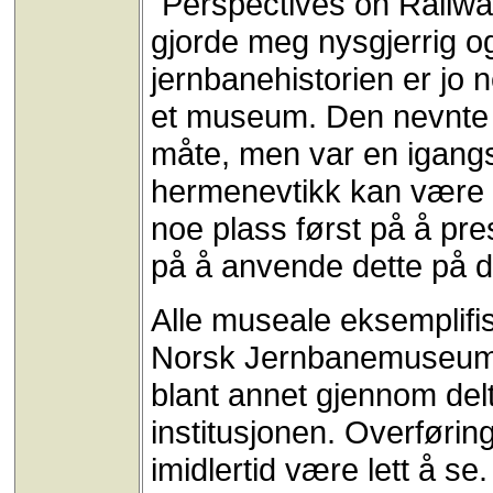
"Perspectives on Railway
gjorde meg nysgjerrig og
jernbanehistorien er jo 
et museum. Den nevnte bo
måte, men var en igangs
hermenevtikk kan være e
noe plass først på å pre
på å anvende dette på d
Alle museale eksemplifiser
Norsk Jernbanemuseum f
blant annet gjennom de
institusjonen. Overførin
imidlertid være lett å se.