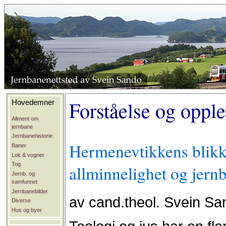
Forståelse og oppl
Hovedemner
Allment om
jernbane
Jernbanehistorie
Hermenevtikkens blikk 
Baner
Lok & vogner
Tog
allminnelighet og jern
Jernb. og
samfunnet
Jernbanebilder
av cand.theol. Svein Sa
Diverse
Hus og byer