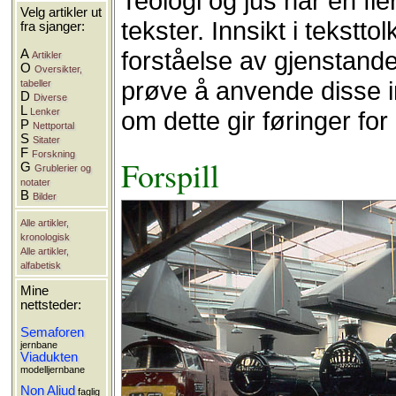
Teologi og jus har en fle
Velg artikler ut
tekster. Innsikt i tekstto
fra sjanger:
forståelse av gjenstander
A
Artikler
O
Oversikter,
prøve å anvende disse 
tabeller
D
Diverse
L
Lenker
om dette gir føringer for
P
Nettportal
S
Sitater
F
Forskning
Forspill
G
Grublerier og
notater
B
Bilder
Alle artikler,
kronologisk
Alle artikler,
alfabetisk
Mine
nettsteder:
Semaforen
jernbane
Viadukten
modelljernbane
Non Aliud
faglig