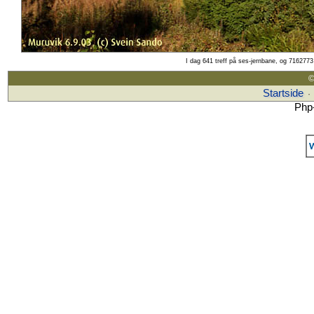
I dag 641 treff på ses-jernbane, og 7162773 
©
Startside
·
Php-