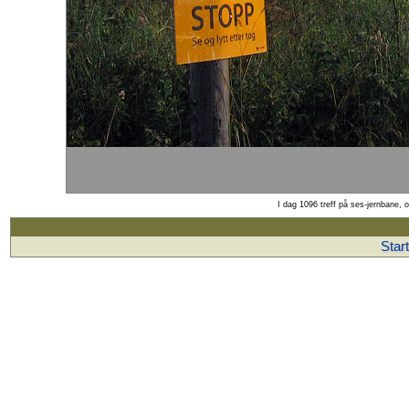
I dag 1096 treff på ses-jernbane, 
Star