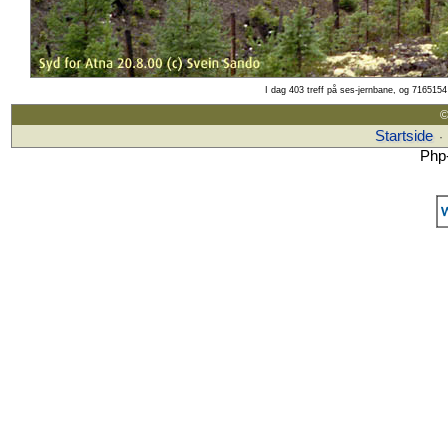
I dag 403 treff på ses-jernbane, og 7165154 
©
Startside
·
Php-