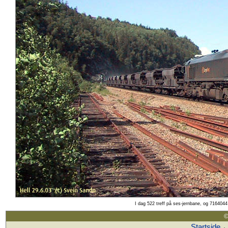
I dag 522 treff på ses-jernbane, og 7164044 
©
Startside
·