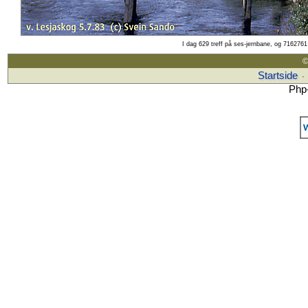
I dag 629 treff på ses-jernbane, og 7162761 
©
Startside
·
Php-