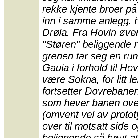
rekke kjente broer p
inn i samme anlegg. 
Drøia. Fra Hovin øver
"Støren" beliggende r
grenen tar seg en ru
Gaula i forhold til Ho
være Sokna, for litt l
fortsetter Dovrebanen
som hever banen over
(omvent vei av proto
over til motsatt side o
beliggende så høyt a