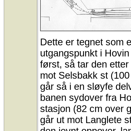
Dette er tegnet som et
utgangspunkt i Hovin
først, så tar den ette
mot Selsbakk st (100
går så i en sløyfe del
banen sydover fra Ho
stasjon (82 cm over g
går ut mot Langlete s
den jevnt oppover, 