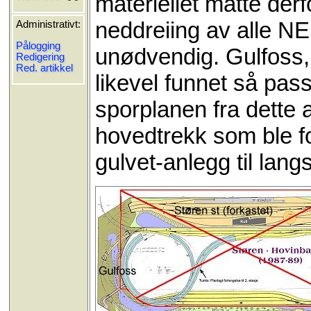
materiellet måtte derfo
neddreiing av alle NE
Administrativt:
Pålogging
unødvendig. Gulfoss,
Redigering
Red. artikkel
likevel funnet så pass
sporplanen fra dette a
hovedtrekk som ble f
gulvet-anlegg til lan