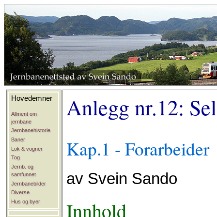
Anlegg nr.12: Se
Hovedemner
Allment om
jernbane
Jernbanehistorie
Baner
Kap.1 - Forarbeider
Lok & vogner
Tog
Jernb. og
av Svein Sando
samfunnet
Jernbanebilder
Diverse
Innhold
Hus og byer