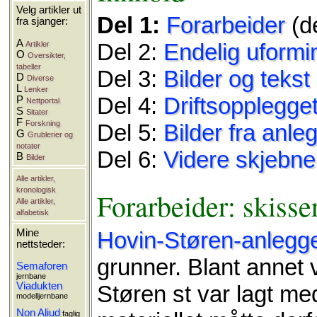
Velg artikler ut
Del 1:
Forarbeider
(d
fra sjanger:
A
Del 2:
Endelig uformi
Artikler
O
Oversikter,
tabeller
Del 3:
Bilder og teks
D
Diverse
L
Lenker
Del 4:
Driftsopplegge
P
Nettportal
S
Sitater
F
Forskning
Del 5:
Bilder fra anle
G
Grublerier og
notater
Del 6:
Videre skjebne
B
Bilder
Alle artikler,
kronologisk
Forarbeider: skisse
Alle artikler,
alfabetisk
Mine
Hovin-Støren-anlegg
nettsteder:
grunner. Blant annet 
Semaforen
jernbane
Viadukten
Støren st var lagt m
modelljernbane
Non Aliud
faglig