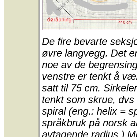
De fire bevarte seksjo
øvre langvegg. Det er 
noe av de begrensinge
venstre er tenkt å væ
satt til 75 cm. Sirkel
tenkt som skrue, dvs 
spiral (eng.: helix = s
språkbruk på norsk al
avtagende radius.) ME