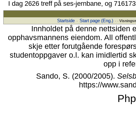
I dag 2626 treff på ses-jernbane, og 716173
Startside
Start page (Eng.)
·
· ·
Visnings
Innholdet på denne nettsiden 
opphavsmannens eiendom. All offentlig
skje etter forutgående forespørs
studentoppgaver o.l. kan imidlertid 
opp i refe
Sando, S. (2000/2005).
Selsb
https://www.san
Php