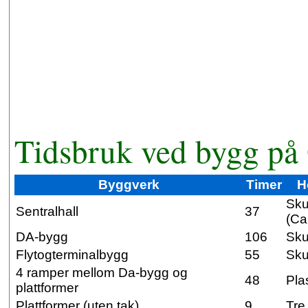
Tidsbruk ved bygg på
Byggverk
Timer
H
Sk
Sentralhall
37
(Ca
DA-bygg
106
Sku
Flytogterminalbygg
55
Sku
4 ramper mellom Da-bygg og
48
Pla
plattformer
Plattformer (uten tak)
9
Tre,