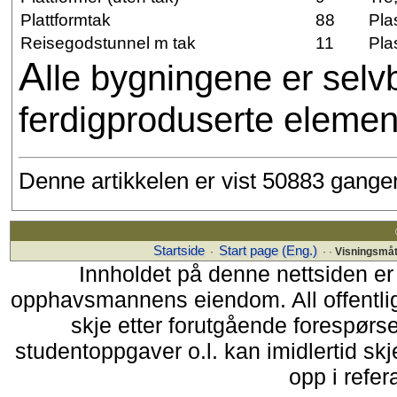
Plattformtak
88
Pla
Reisegodstunnel m tak
11
Pla
A
lle bygningene er sel
ferdigproduserte elemen
Denne artikkelen er vist 50883 gange
Startside
Start page (Eng.)
·
· ·
Visningsmå
Innholdet på denne nettsiden er
opphavsmannens eiendom. All offentlig 
skje etter forutgående forespørsel
studentoppgaver o.l. kan imidlertid sk
opp i refer