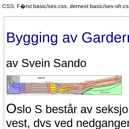
CSS: F�rst basic/ses.css, dernest basic/ses-oh.c
Bygging av Garder
av Svein Sando
O
slo S består av seksjon
vest, dvs ved nedgangen