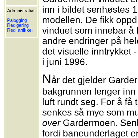
inn i bildet senhøstes 1
Administrativt:
modellen. De fikk oppd
Pålogging
Redigering
vinduet som innebar å 
Red. artikkel
andre endringer på he
det visuelle inntrykket -
i juni 1996.
N
år det gjelder Garder
bakgrunnen lenger inn s
luft rundt seg. For å f
senkes så mye som mulig
over
Gardermoen. Senkin
fordi baneunderlaget er 