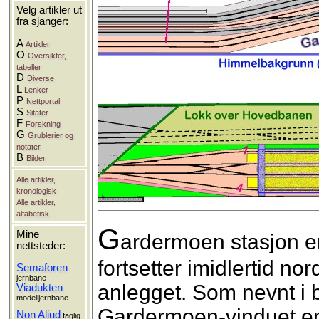
Velg artikler ut
fra sjanger:
A
Artikler
O
Oversikter,
tabeller
D
Diverse
L
Lenker
P
Nettportal
S
Sitater
F
Forskning
G
Grublerier og
notater
B
Bilder
Alle artikler,
kronologisk
Alle artikler,
alfabetisk
G
Mine
ardermoen stasjon er
nettsteder:
fortsetter imidlertid no
Semaforen
jernbane
anlegget. Som nevnt i 
Viadukten
modelljernbane
Gardermoen-vinduet en
Non Aliud
faglig