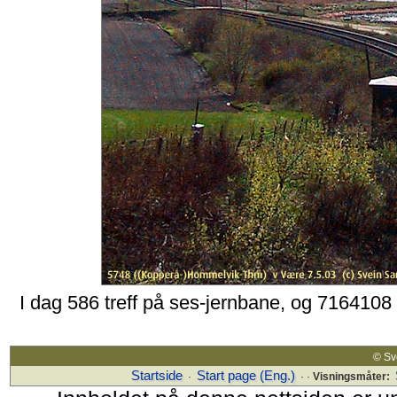
I dag 586 treff på ses-jernbane, og 7164108
© S
Startside
Start page (Eng.)
·
· ·
Visningsmåter: