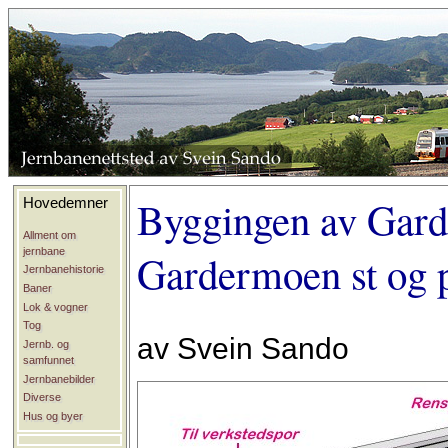
Byggingen av Gard
Hovedemner
Allment om
jernbane
Gardermoen st og p
Jernbanehistorie
Baner
Lok & vogner
Tog
av Svein Sando
Jernb. og
samfunnet
Jernbanebilder
Diverse
Hus og byer