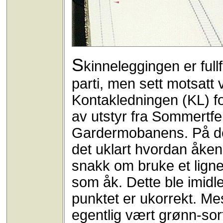
S
kinneleggingen er ful
parti, men sett motsatt 
Kontakledningen (KL) f
av utstyr fra Sommertfe
Gardermobanens. På det
det uklart hvordan åkene
snakk om bruke et ligne
som åk. Dette ble imidler
punktet er ukorrekt. Me
egentlig vært grønn-sort