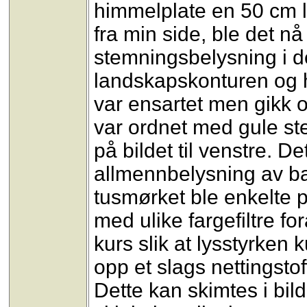
himmelplate en 50 cm le
fra min side, ble det n
stemningsbelysning i 
landskapskonturen og h
var ensartet men gikk o
var ordnet med gule st
på bildet til venstre. 
allmennbelysning av bane
tusmørket ble enkelte 
med ulike fargefiltre f
kurs slik at lysstyrken 
opp et slags nettingsto
Dette kan skimtes i bilde