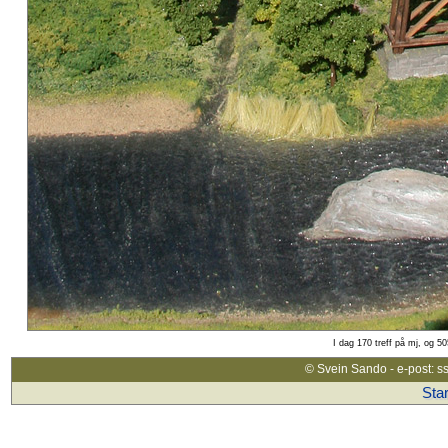
I dag 170 treff på mj, og 5
© Svein Sando - e-post: s
Star