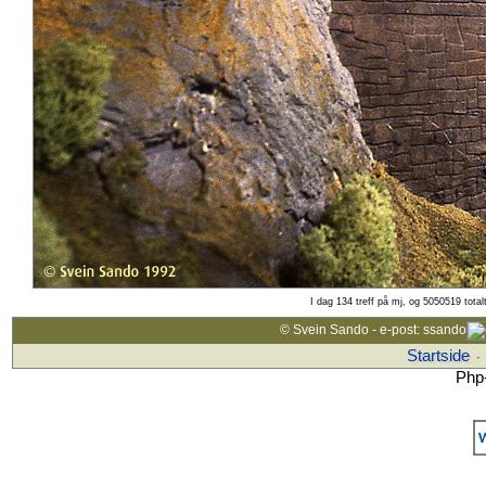
I dag 134 treff på mj, og 5050519 total
© Svein Sando - e-post: ssando
Startside
·
Php-