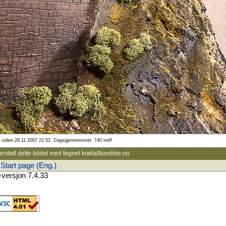
t siden 28.11.2007 21:52. Dagsgjennomsnitt: 740 treff ·
online.no
Start page (Eng.)
·
versjon 7.4.33