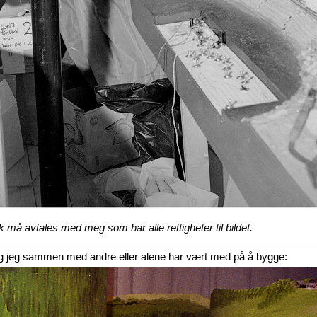
 må avtales med meg som har alle rettigheter til bildet.
nlegg jeg sammen med andre eller alene har vært med på å bygge: