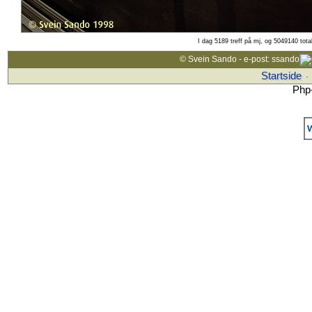
I dag 5189 treff på mj, og 5049140 tota
© Svein Sando - e-post: ssando
Startside
·
Php-