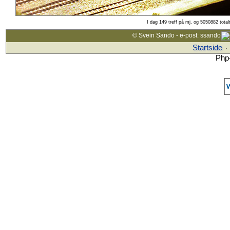
I dag 149 treff på mj, og 5050882 total
© Svein Sando - e-post: ssando
Startside
·
Php-