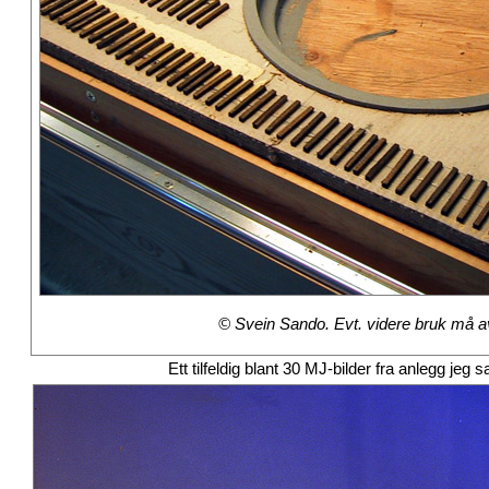
© Svein Sando. Evt. videre bruk må avt
Ett tilfeldig blant 30 MJ-bilder fra anlegg j