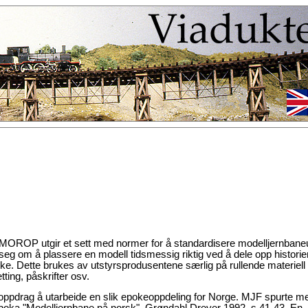
OROP utgir et sett med normer for å standardisere modelljernbaneu
g om å plassere en modell tidsmessig riktig ved å dele opp historien
ke. Dette brukes av utstyrsprodusentene særlig på rullende materiell f
tting, påskrifter osv.
 oppdrag å utarbeide en slik epokeoppdeling for Norge. MJF spurte 