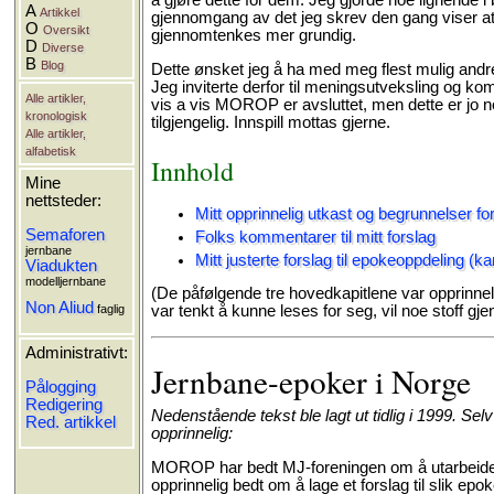
å gjøre dette for dem. Jeg gjorde noe lignende 
A
Artikkel
gjennomgang av det jeg skrev den gang viser a
O
Oversikt
gjennomtenkes mer grundig.
D
Diverse
B
Blog
Dette ønsket jeg å ha med meg flest mulig andre
Jeg inviterte derfor til meningsutveksling og k
Alle artikler,
vis a vis MOROP er avsluttet, men dette er jo no
kronologisk
tilgjengelig. Innspill mottas gjerne.
Alle artikler,
alfabetisk
Innhold
Mine
nettsteder:
Mitt opprinnelig utkast og begrunnelser fo
Semaforen
Folks kommentarer til mitt forslag
jernbane
Mitt justerte forslag til epokeoppdeling (k
Viadukten
modelljernbane
(De påfølgende tre hovedkapitlene var opprinneli
Non Aliud
var tenkt å kunne leses for seg, vil noe stoff gj
faglig
Administrativt:
Jernbane-epoker i Norge
Pålogging
Redigering
Nedenstående tekst ble lagt ut tidlig i 1999. Selv
Red. artikkel
opprinnelig:
MOROP har bedt MJ-foreningen om å utarbeide
opprinnelig bedt om å lage et forslag til slik epo