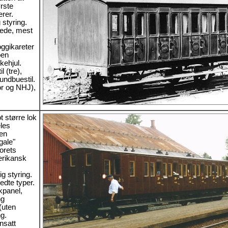
ørste
rer.
 styring.
lede, mest
oggikareter
oen
ikehjul.
l (tre),
undbuestil.
or og NHJ),
 større lok
les
oen
gale"
orets
rikansk
 styring.
edte typer.
kpanel,
ng
(uten
ng.
satt