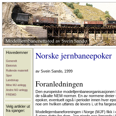
Norske jernbaneepoker
Hovedemner
Generelt
Elektrisk
Rullende materiell
av Svein Sando, 1999
Spor
Foranledningen
Landskap
Mine MJ-anlegg
Andre MJ-anlegg
Den europeiske modelljernbaneorganisasjonen M
FREMO
de såkalte NEM-normer. En av normene dreier se
epoker, eventuelt også i perioder innen hver epo
noe om hvilken utføres de levers i, ut fra fargese
Velg artikler ut
fra sjanger:
Modellejernbaneforeningen i Norge (MJF) fikk i