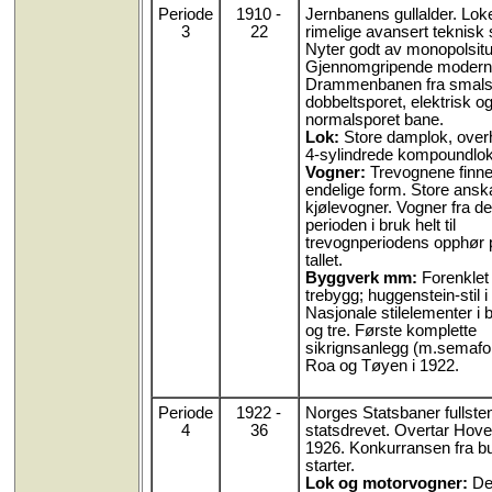
Periode
1910 -
Jernbanens gullalder. Lok
3
22
rimelige avansert teknisk
Nyter godt av monopolsit
Gjennomgripende moderni
Drammenbanen fra smalspo
dobbeltsporet, elektrisk o
normalsporet bane.
Lok:
Store damplok, overh
4-sylindrede kompoundlok
Vogner:
Trevognene finne
endelige form. Store anska
kjølevogner. Vogner fra d
perioden i bruk helt til
trevognperiodens opphør 
tallet.
Byggverk mm:
Forenklet 
trebygg; huggenstein-stil i
Nasjonale stilelementer i
og tre. Første komplette
sikrignsanlegg (m.semafo
Roa og Tøyen i 1922.
Periode
1922 -
Norges Statsbaner fullste
4
36
statsdrevet. Overtar Hov
1926. Konkurransen fra bu
starter.
Lok og motorvogner:
De 