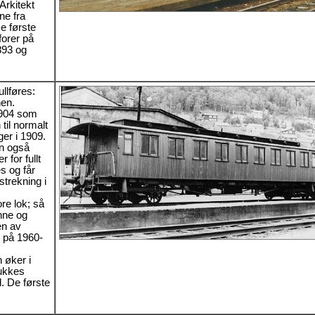
Arkitekt
ne fra
e første
orer på
893 og
llføres:
en.
904 som
til normalt
er i 1909.
en også
for fullt
s og får
strekning i
re lok; så
nne og
en av
 på 1960-
 øker i
lukkes
. De første