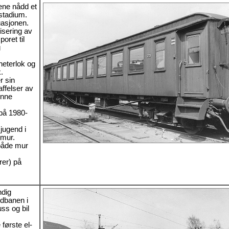
ene nådd et
 stadium.
uasjonen.
sering av
ret til
g
eterlok og
.
r sin
ffelser av
enne
på 1980-
jugend i
 mur.
 både mur
rer) på
ndig
edbanen i
ss og bil
første el-