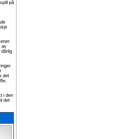
pill på
åde
skje
mener
s av
 dårlig
ringer
r
r det
fte,
t i den
l det