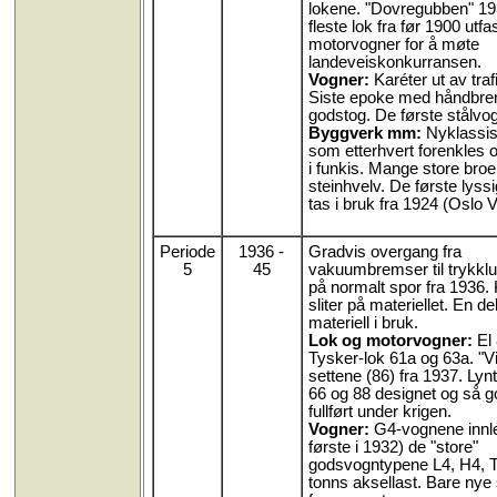
lokene. "Dovregubben" 19
fleste lok fra før 1900 utfa
motorvogner for å møte
landeveiskonkurransen.
Vogner:
Karéter ut av traf
Siste epoke med håndbr
godstog. De første stålvog
Byggverk mm:
Nyklassisi
som etterhvert forenkles 
i funkis. Mange store broer,
steinhvelv. De første lyss
tas i bruk fra 1924 (Oslo V
Periode
1936 -
Gradvis overgang fra
5
45
vakuumbremser til trykkl
på normalt spor fra 1936. 
sliter på materiellet. En de
materiell i bruk.
Lok og motorvogner:
El 
Tysker-lok 61a og 63a. "V
settene (86) fra 1937. Lyn
66 og 88 designet og så 
fullført under krigen.
Vogner:
G4-vognene innle
første i 1932) de "store"
godsvogntypene L4, H4, T
tonns aksellast. Bare nye