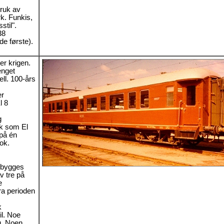
ruk av
rk. Funkis,
stil".
38
e første).
r krigen.
enget
ell. 100-års
r
l 8
g
ok som El
 på én
ok.
 bygges
 tre på
e
ra perioden
k
il. Noe
g. Noen