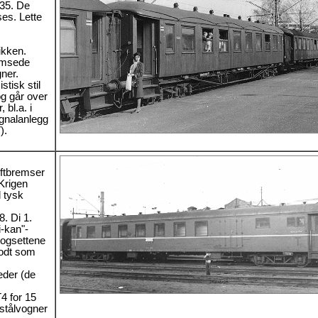
35. De
ses. Lette
ikken.
emsede
ner.
stisk stil
og går over
 bl.a. i
ignalanlegg
).
uftbremser
Krigen
l tysk
8. Di 1.
i-kan"-
togsettene
godt som
der (de
4 for 15
 stålvogner