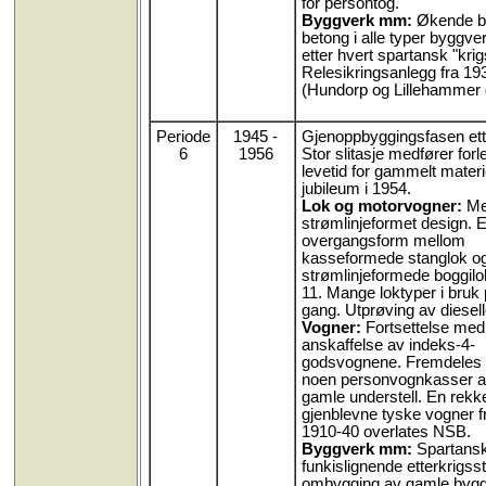
for persontog.
Byggverk mm:
Økende b
betong i alle typer byggve
etter hvert spartansk "krigs
Relesikringsanlegg fra 19
(Hundorp og Lillehammer d
Periode
1945 -
Gjenoppbyggingsfasen ette
6
1956
Stor slitasje medfører forl
levetid for gammelt materi
jubileum i 1954.
Lok og motorvogner:
Me
strømlinjeformet design. E
overgangsform mellom
kasseformede stanglok o
strømlinjeformede boggil
11. Mange loktyper i bruk
gang. Utprøving av diesell
Vogner:
Fortsettelse med
anskaffelse av indeks-4-
godsvognene. Fremdeles
noen personvognkasser av
gamle understell. En rekk
gjenblevne tyske vogner f
1910-40 overlates NSB.
Byggverk mm:
Spartans
funkislignende etterkrigsst
ombygging av gamle byg