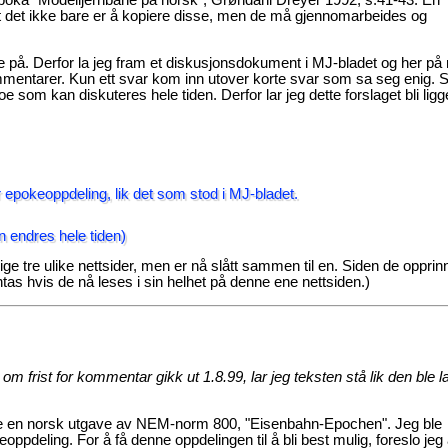
i boka "Modelljernbane på norsk", Grøndahl Dreyer 1992, s.41-43. En
t det ikke bare er å kopiere disse, men de må gjennomarbeides og
 på. Derfor la jeg fram et diskusjonsdokument i MJ-bladet og her på n
ommentarer. Kun ett svar kom inn utover korte svar som sa seg enig. 
e som kan diskuteres hele tiden. Derfor lar jeg dette forslaget bli lig
r epokeoppdeling, lik det som stod i MJ-bladet.
an endres hele tiden)
ge tre ulike nettsider, men er nå slått sammen til en. Siden de opprin
entas hvis de nå leses i sin helhet på denne ene nettsiden.)
 om frist for kommentar gikk ut 1.8.99, lar jeg teksten stå lik den ble la
 en norsk utgave av NEM-norm 800, "Eisenbahn-Epochen". Jeg ble
keoppdeling. For å få denne oppdelingen til å bli best mulig, foreslo jeg