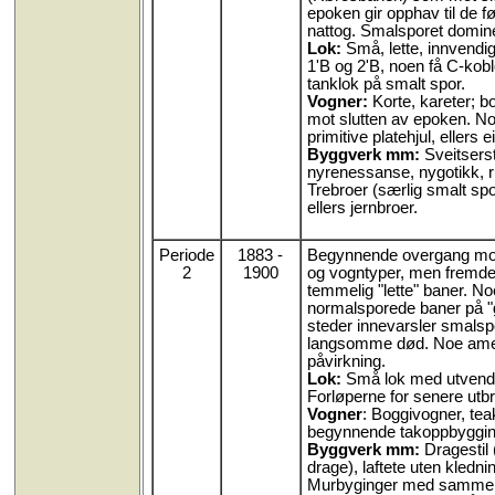
epoken gir opphav til de f
nattog. Smalsporet domine
Lok:
Små, lette, innvendig
1'B og 2'B, noen få C-kob
tanklok på smalt spor.
Vogner:
Korte, kareter; b
mot slutten av epoken. N
primitive platehjul, ellers e
Byggverk mm:
Sveitsersti
nyrenessanse, nygotikk, r
Trebroer (særlig smalt sp
ellers jernbroer.
Periode
1883 -
Begynnende overgang mot
2
1900
og vogntyper, men fremde
temmelig "lette" baner. N
normalsporede baner på "
steder innevarsler smalsp
langsomme død. Noe ame
påvirkning.
Lok:
Små lok med utvendig
Forløperne for senere utbr
Vogner
: Boggivogner, tea
begynnende takoppbyggi
Byggverk mm:
Dragestil 
drage), laftete uten kledni
Murbyginger med sammen