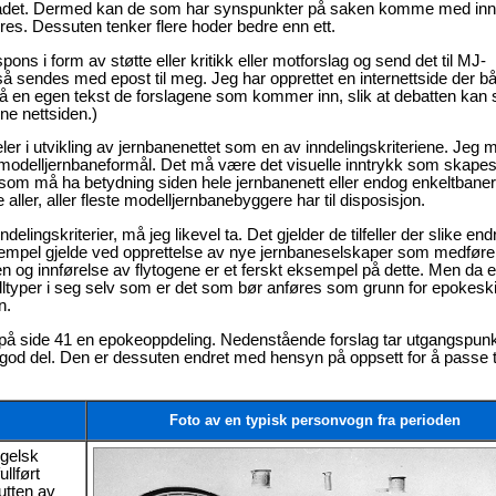
MJ-bladet. Dermed kan de som har synspunkter på saken komme med inns
res. Dessuten tenker flere hoder bedre enn ett.
ons i form av støtte eller kritikk eller motforslag og send det til MJ-
å sendes med epost til meg. Jeg har opprettet en internettside der b
t på en egen tekst de forslagene som kommer inn, slik at debatten kan 
ne nettsiden.)
r i utvikling av jernbanenettet som en av inndelingskriteriene. Jeg 
or modelljernbaneformål. Det må være det visuelle inntrykk som skape
v som må ha betydning siden hele jernbanenett eller endog enkeltbaner
ller, aller fleste modelljernbanebyggere har til disposisjon.
ingskriterier, må jeg likevel ta. Det gjelder de tilfeller der slike end
 eksempel gjelde ved opprettelse av nye jernbaneselskaper som medføre
 og innførelse av flytogene er et ferskt eksempel på dette. Men da e
elltyper i seg selv som er det som bør anføres som grunn for epokeski
n.
 på side 41 en epokeoppdeling. Nedenstående forslag tar utgangspunk
 god del. Den er dessuten endret med hensyn på oppsett for å passe ti
Foto av en typisk personvogn fra perioden
ngelsk
llført
tten av