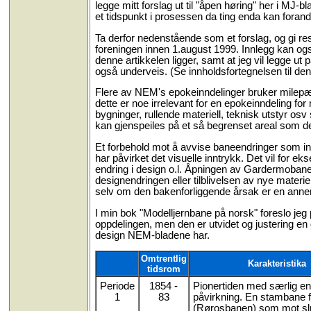
legge mitt forslag ut til "åpen høring" her i 
et tidspunkt i prosessen da ting enda kan forand
Ta derfor nedenstående som et forslag, og gi resp
foreningen innen 1.august 1999. Innlegg kan ogs
denne artikkelen ligger, samt at jeg vil legge u
også underveis. (Se innholdsfortegnelsen til den
Flere av NEM's epokeinndelinger bruker milepæle
dette er noe irrelevant for en epokeinndeling f
bygninger, rullende materiell, teknisk utstyr os
kan gjenspeiles på et så begrenset areal som de a
Et forbehold mot å avvise baneendringer som inndel
har påvirket det visuelle inntrykk. Det vil for
endring i design o.l. Åpningen av Gardermobanen
designendringen eller tilblivelsen av nye materi
selv om den bakenforliggende årsak er en anne
I min bok "Modelljernbane på norsk" foreslo jeg
oppdelingen, men den er utvidet og justering en
design NEM-bladene har.
Omtrentlig
Karakteristika
tidsrom
Periode
1854 -
Pionertiden med særlig e
1
83
påvirkning. En stambane fu
(Rørosbanen) som mot slu