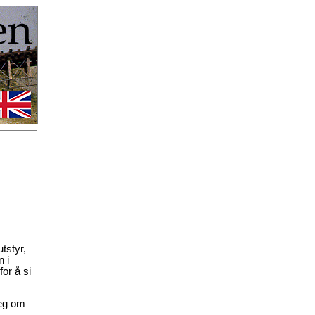
tstyr,
 i
or å si
meg om