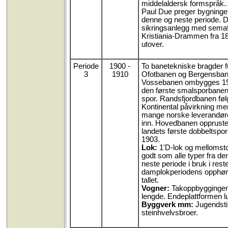
middelaldersk formspråk. 
Paul Due preger bygninge
denne og neste periode. D
sikringsanlegg med semaf
Kristiania-Drammen fra 1
utover.
Periode
1900 -
To banetekniske bragder fu
3
1910
Ofotbanen og Bergensban
Vossebanen ombygges 1
den første smalsporbanen 
spor. Randsfjordbanen følg
Kontinental påvirkning m
mange norske leverandører 
inn. Hovedbanen oppruste
landets første dobbeltspor
1903.
Lok:
1'D-lok og mellomsto
godt som alle typer fra de
neste periode i bruk i rest
damplokperiodens opphør
tallet.
Vogner:
Takoppbyggingen
lengde. Endeplattformen 
Byggverk mm:
Jugendstil
steinhvelvsbroer.