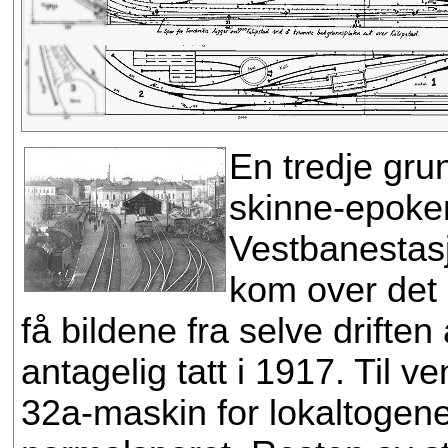
En tredje gru
skinne-epoken 
Vestbanestasj
kom over det 
få bildene fra selve drifte
antagelig tatt i 1917. Til 
32a-maskin for lokaltogene