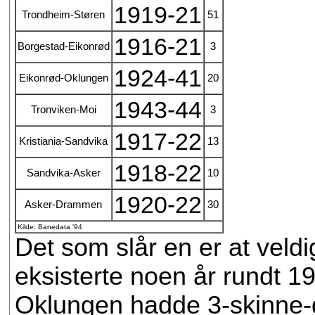
1919-21
Trondheim-Støren
51
1916-21
Borgestad-Eikonrød
3
1924-41
Eikonrød-Oklungen
20
1943-44
Tronviken-Moi
3
1917-22
Kristiania-Sandvika
13
1918-22
Sandvika-Asker
10
1920-22
Asker-Drammen
30
Kilde: Banedata '94
Det som slår en er at vel
eksisterte noen år rundt 
Oklungen hadde 3-skinne-dr