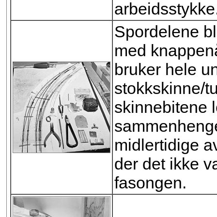
arbeidsstykke
Spordelene bl
med knappenål
bruker hele u
stokkskinne/t
skinnebitene 
sammenhengen
midlertidige 
der det ikke v
fasongen.