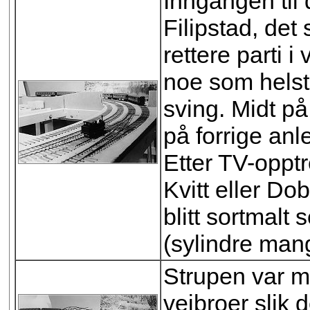
Inngangen til
Filipstad, det
rettere parti i
noe som helst,
sving. Midt på
på forrige an
Etter TV-opp
Kvitt eller D
blitt sortmalt 
(sylindre mang
Strupen var me
veibroer slik 