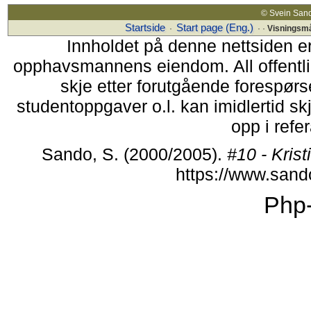
© Svein Sand
Startside
Start page (Eng.)
·
· ·
Visningsm
Innholdet på denne nettsiden e
opphavsmannens eiendom. All offentlig 
skje etter forutgående forespørse
studentoppgaver o.l. kan imidlertid s
opp i refer
Sando, S. (2000/2005).
#10 - Kri
https://www.san
Php-