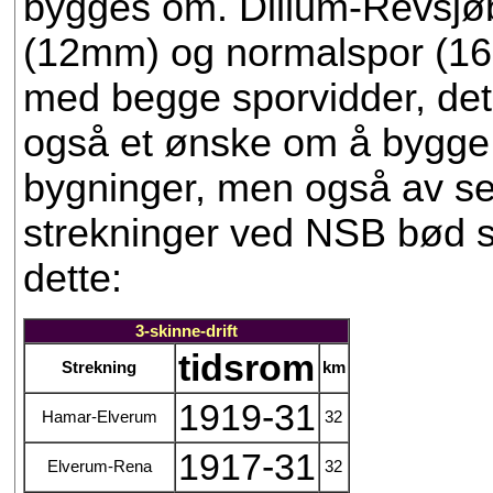
bygges om. Dillum-Revsj
(12mm) og normalspor (16
med begge sporvidder, det v
også et ønske om å bygge k
bygninger, men også av se
strekninger ved NSB bød s
dette:
3-skinne-drift
tidsrom
Strekning
km
1919-31
Hamar-Elverum
32
1917-31
Elverum-Rena
32