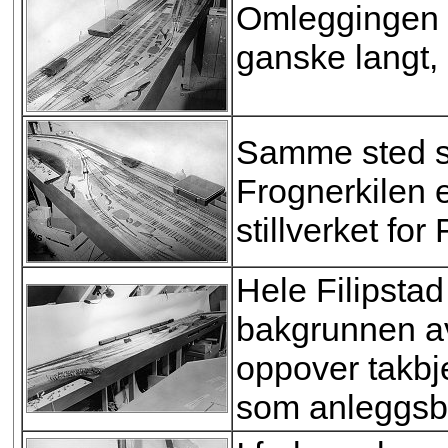
Omleggingen a
ganske langt, 
Samme sted set
Frognerkilen e
stillverket for 
Hele Filipsta
bakgrunnen av
oppover takbj
som anleggsb