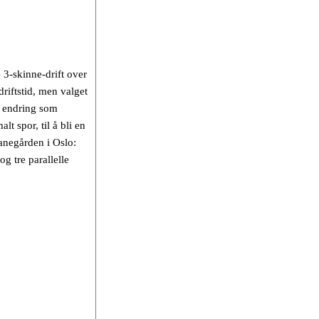
3-skinne-drift over
riftstid, men valget
e endring som
t spor, til å bli en
banegården i Oslo:
g tre parallelle