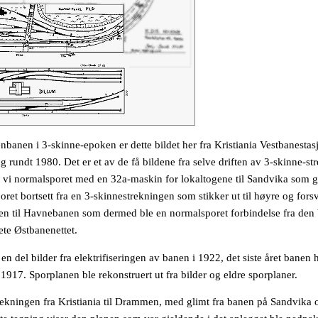
banen i 3-skinne-epoken er dette bildet her fra Kristiania Vestbanestasj
rundt 1980. Det er et av de få bildene fra selve driften av 3-skinne-st
ser vi normalsporet med en 32a-maskin for lokaltogene til Sandvika som 
ret bortsett fra en 3-skinnestrekningen som stikker ut til høyre og fors
ingen til Havnebanen som dermed ble en normalsporet forbindelse fra den
ete Østbanenettet.
n del bilder fra elektrifiseringen av banen i 1922, det siste året banen 
1917. Sporplanen ble rekonstruert ut fra bilder og eldre sporplaner.
rekningen fra Kristiania til Drammen, med glimt fra banen på Sandvik