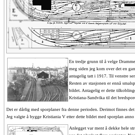
En tredje grunn til å velge Drammen
meg siden jeg kom over det en gang 
antagelig tatt i 1917. Til venstre 
Resten av stasjonen er ennå smalspo
bildet. Antagelig er dette tilkobl
Kristiana-Sandvika til det bredspor
Det er dårlig med sporplaner fra denne perioden. Derimot finnes det e
Jeg valgte å bygge Kristiania V etter dette bildet med sporplan anno 
Anlegget var ment å dekke hele st