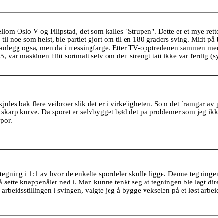
llom Oslo V og Filipstad, det som kalles "Strupen". Dette er et mye retter
til noe som helst, ble partiet gjort om til en 180 graders sving. Midt på 
 anlegg også, men da i messingfarge. Etter TV-opptredenen sammen me
 var maskinen blitt sortmalt selv om den strengt tatt ikke var ferdig (s
kjules bak flere veibroer slik det er i virkeligheten. Som det framgår av
r i skarp kurve. Da sporet er selvbygget bød det på problemer som jeg ikke
por.
tegning i 1:1 av hvor de enkelte spordeler skulle ligge. Denne tegningen
 å sette knappenåler ned i. Man kunne tenkt seg at tegningen ble lagt dir
arbeidsstillingen i svingen, valgte jeg å bygge vekselen på et løst arbei