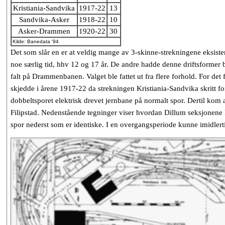
Kristiania-Sandvika
1917-22
13
Sandvika-Asker
1918-22
10
Asker-Drammen
1920-22
30
Kilde: Banedata '94
Det som slår en er at veldig mange av 3-skinne-strekningene eksis
noe særlig tid, hhv 12 og 17 år. De andre hadde denne driftsformer b
falt på Drammenbanen. Valget ble fattet ut fra flere forhold. For de
skjedde i årene 1917-22 da strekningen Kristiania-Sandvika skritt for
dobbeltsporet elektrisk drevet jernbane på normalt spor. Dertil kom a
Filipstad. Nedenstående tegninger viser hvordan Dillum seksjonene kun
spor nederst som er identiske. I en overgangsperiode kunne imidlerti