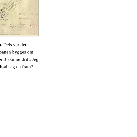
). Dels var det
te banen bygges om.
3-skinne-drift. Jeg
 bød seg da fram?