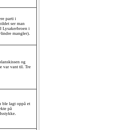
e parti i
bildet ser man
d Lysakerbroen i
ylindre mangler).
 planskissen og
 var vant til. Tre
 ble lagt oppå et
ekte på
dsstykke.