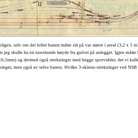
ligen, selv om det loftet banen måtte stå på var større i areal (3,2 x 5 m
 hvis jeg skulle ha en noenlunde høyde fra gulvet på anlegget. Igjen måt
5mm) og dermed også strekninger med begge sporvidder, det vi kaller 
ninger, men også av selve banen. Hvilke 3-skinne-strekninger ved NSB