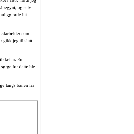
ket i 1987 fordi jeg
 påbegynt, og selv
muliggjorde litt
medarbeider som
gikk jeg til slutt
tikkelen. En
sørge for dette ble
lge langs banen fra