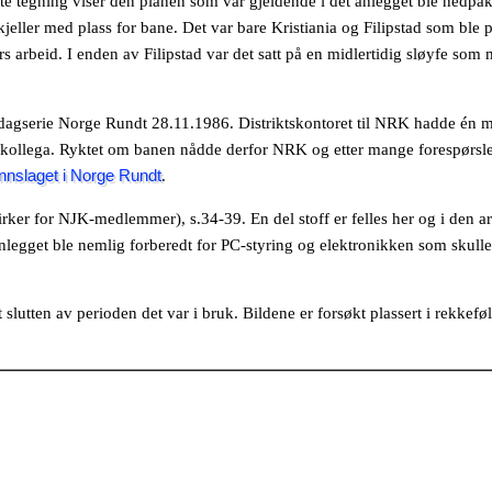
este tegning viser den planen som var gjeldende i det anlegget ble nedpak
d kjeller med plass for bane. Det var bare Kristiania og Filipstad som ble
e års arbeid. I enden av Filipstad var det satt på en midlertidig sløyfe som 
edagserie Norge Rundt 28.11.1986. Distriktskontoret til NRK hadde én 
 kollega. Ryktet om banen nådde derfor NRK og etter mange forespørsler 
Innslaget i Norge Rundt
.
rker for NJK-medlemmer), s.34-39. En del stoff er felles her og i den ar
Anlegget ble nemlig forberedt for PC-styring og elektronikken som skulle 
 slutten av perioden det var i bruk. Bildene er forsøkt plassert i rekkefø