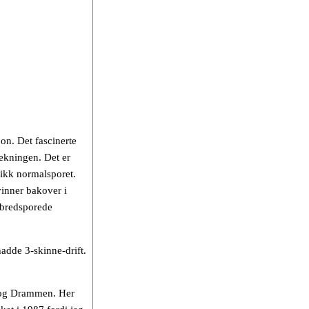
on. Det fascinerte
rekningen. Det er
gikk normalsporet.
vinner bakover i
 bredsporede
hadde 3-skinne-drift.
a og Drammen. Her