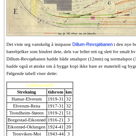
Det viste seg vanskelig å innpasse
Dillum-Revsjøbanen
i den nye bo
bærebjelker som hindret dete, dels var loftet rett og slett for smalt
Dillum-Revsjøbanen hadde både smalspor (12mm) og normalspor (16,
hadde også et ønske om å bygge kopi ikke bare av materiell og byg
Følgende tabell viser dette:
3-skinne-drift
Strekning
tidsrom
km
Hamar-Elverum
1919-31
32
Elverum-Rena
1917-31
32
Trondheim-Støren
1919-21
51
Borgestad-Eikonrød
1916-21
3
Eikonrød-Oklungen
1924-41
20
Tronviken-Moi
1943-44
3