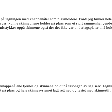
) på tegningen med knappenåler som plassholdere. Fordi jeg bruker hele
ryss, kunne skinnebitene loddes på plass som et stort sammenhengende 
ndsstykker oppå skinnene også der det ikke var underlagsplater til å ho
e knappenålene fjernes og skinnene holdt nå fasongen av seg selv. Tegni
mt på plass og hele skinnesystemet lagt rett ned og festet med skinnestift