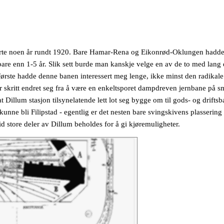
terte noen år rundt 1920. Bare Hamar-Rena og Eikonrød-Oklungen hadde 
are enn 1-5 år. Slik sett burde man kanskje velge en av de to med lang d
t første hadde denne banen interessert meg lenge, ikke minst den radikal
 skritt endret seg fra å være en enkeltsporet dampdreven jernbane på smal
t Dillum stasjon tilsynelatende lett lot seg bygge om til gods- og drifts
ne bli Filipstad - egentlig er det nesten bare svingskivens plassering o
d store deler av Dillum beholdes for å gi kjøremuligheter.