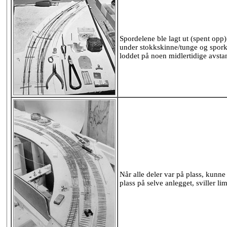
Spordelene ble lagt ut (spent opp
under stokkskinne/tunge og spork
loddet på noen midlertidige avsta
Når alle deler var på plass, kunn
plass på selve anlegget, sviller li