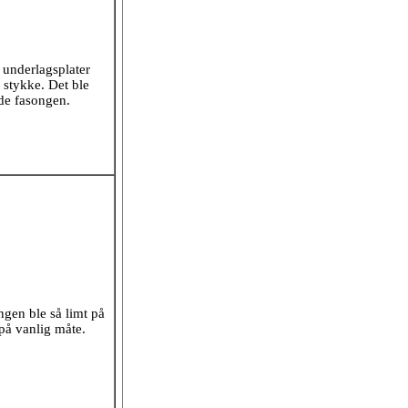
 underlagsplater
stykke. Det ble
lde fasongen.
ngen ble så limt på
 på vanlig måte.