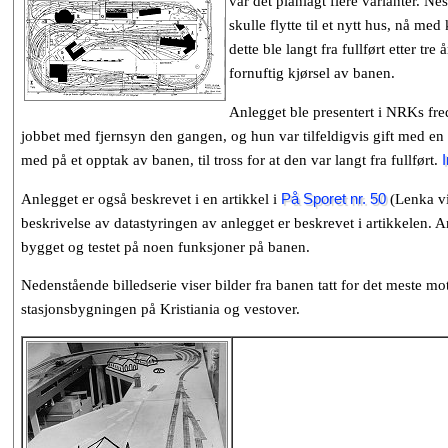
var det planlagt flere varianter. N
skulle flytte til et nytt hus, nå me
dette ble langt fra fullført etter tr
fornuftig kjørsel av banen.
Anlegget ble presentert i NRKs fr
jobbet med fjernsyn den gangen, og hun var tilfeldigvis gift med en
med på et opptak av banen, til tross for at den var langt fra fullført.
Anlegget er også beskrevet i en artikkel i
På Sporet nr. 50
(Lenka vi
beskrivelse av datastyringen av anlegget er beskrevet i artikkelen. 
bygget og testet på noen funksjoner på banen.
Nedenstående billedserie viser bilder fra banen tatt for det meste mot
stasjonsbygningen på Kristiania og vestover.