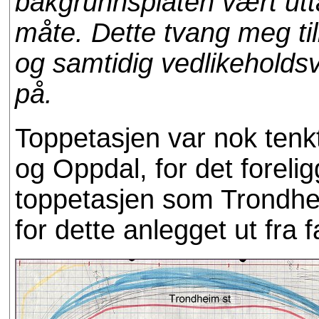
bakgrunnsplaten vært utt
måte. Dette tvang meg tilb
og samtidig vedlikeholds
på.
Toppetasjen var nok tenkt
og Oppdal, for det foreli
toppetasjen som Trondhei
for dette anlegget ut fra