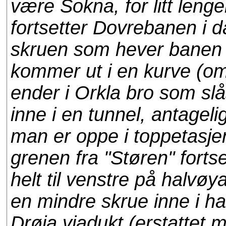
være Sokna, for litt lenge
fortsetter Dovrebanen i d
skruen som hever banen 
kommer ut i en kurve (om
ender i Orkla bro som slå
inne i en tunnel, antageli
man er oppe i toppetasj
grenen fra "Støren" forts
helt til venstre på halvø
en mindre skrue inne i ha
Drøia viadukt (erstattet m