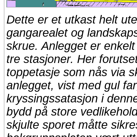
Dette er et utkast helt u
gangarealet og landskaps
skrue. Anlegget er enkel
tre stasjoner. Her forutse
toppetasje som nås via skj
anlegget, vist med gul fa
kryssingssatasjon i denne
bydd på store vedlikehold
skjulte sporet måtte sikr