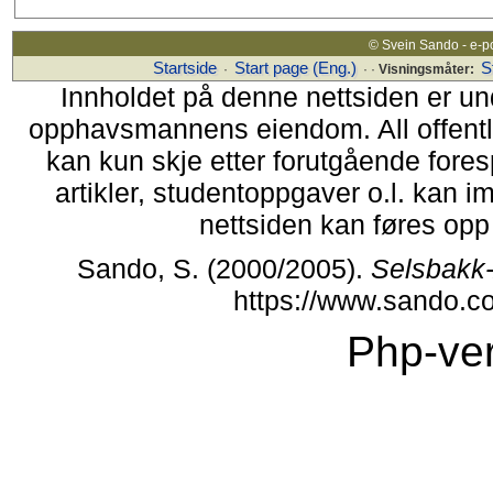
© Svein Sando - e-p
Startside
Start page (Eng.)
S
·
· ·
Visningsmåter:
Innholdet på denne nettsiden er un
opphavsmannens eiendom. All offentlig 
kan kun skje etter forutgående fores
artikler, studentoppgaver o.l. kan i
nettsiden kan føres opp i
Sando, S. (2000/2005).
Selsbakk-
https://www.sando.c
Php-ver