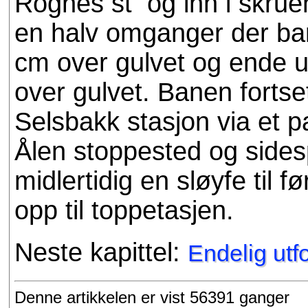
Rognes st og inn i skruen
en halv omganger der bane
cm over gulvet og ende u
over gulvet. Banen fortse
Selsbakk stasjon via et pa
Ålen stoppested og sides
midlertidig en sløyfe til f
opp til toppetasjen.
Neste kapittel:
Endelig utf
Denne artikkelen er vist 56391 ganger