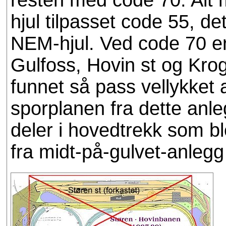
resten med code 70. Alt m
hjul tilpasset code 55, det
NEM-hjul. Ved code 70 er
Gulfoss, Hovin st og Krog
funnet så pass vellykket 
sporplanen fra dette anle
deler i hovedtrekk som b
fra midt-på-gulvet-anlegg