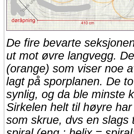
De fire bevarte seksjonene
ut mot øvre langvegg. Det 
(orange) som viser noe a
lagt på sporplanen. De to 
synlig, og da ble minste k
Sirkelen helt til høyre ha
som skrue, dvs en slags t
spiral (eng.: helix = spira