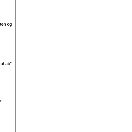
nten og
Nohab"
om