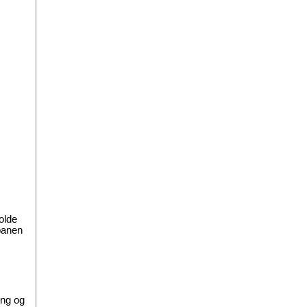
olde
banen
ung og