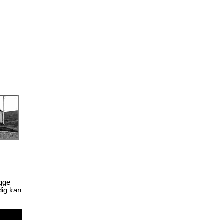
ygge
dig kan