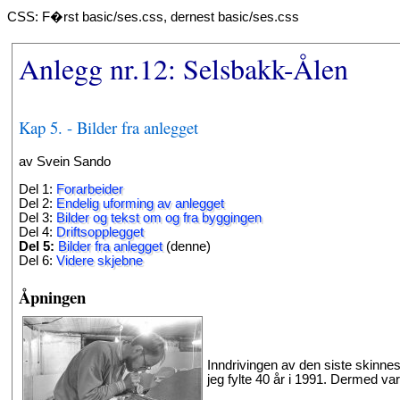
CSS: F�rst basic/ses.css, dernest basic/ses.css
Anlegg nr.12: Selsbakk-Ålen
Kap 5. - Bilder fra anlegget
av Svein Sando
Del 1:
Forarbeider
Del 2:
Endelig uforming av anlegget
Del 3:
Bilder og tekst om og fra byggingen
Del 4:
Driftsopplegget
Del 5:
Bilder fra anlegget
(denne)
Del 6:
Videre skjebne
Åpningen
Inndrivingen av den siste skinnes
jeg fylte 40 år i 1991. Dermed var