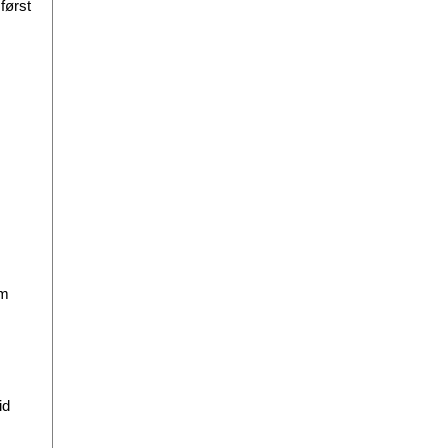
først
om
id