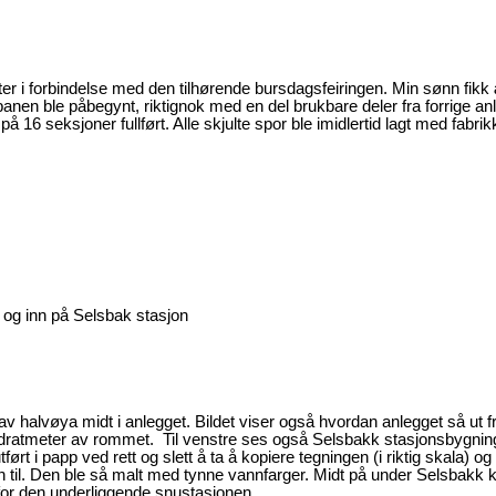
tter i forbindelse med den tilhørende bursdagsfeiringen. Min sønn fikk
 banen ble påbegynt, riktignok med en del brukbare deler fra forrige an
å 16 seksjoner fullført. Alle skjulte spor ble imidlertid lagt med fabri
og inn på Selsbak stasjon
av halvøya midt i anlegget. Bildet viser også hvordan anlegget så ut f
adratmeter av rommet. Til venstre ses også Selsbakk stasjonsbygnin
ført i papp ved rett og slett å ta å kopiere tegningen (i riktig skala) og
n til. Den ble så malt med tynne vannfarger. Midt på under Selsbakk 
for den underliggende snustasjonen.