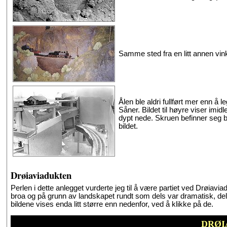
Samme sted fra en litt annen vink
Ålen ble aldri fullført mer enn å
Såner. Bildet til høyre viser imidl
dypt nede. Skruen befinner seg b
bildet.
Drøiaviadukten
Perlen i dette anlegget vurderte jeg til å være partiet ved Drøiavi
broa og på grunn av landskapet rundt som dels var dramatisk, del
bildene vises enda litt større enn nedenfor, ved å klikke på de.
DRØI