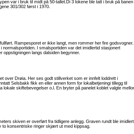
en var i bruk til midt på 50-tallet.Di 3 lokene ble tatt i bruk på banen 
ogene 301/302 først i 1970.
 fullført. Rampesporet er ikke langt, men rommer her fire godsvogner.
 i normalsportiden. I smalsportiden var det imidlertid stasjonert
her oppstigningen langs dalsiden begynner.
let over Drøia. Her ses godt stillverket som er innfelt loddrett i
att Selsbakk fikk en eller annen form for lokalbetjeningi tillegg til
eta lokale skiftebevegelser o.l. En bryter på panelet koblet valgte mell
ers skiven er overført fra tidligere anlegg. Graven rundt ble imidlert
v to konsentriske ringer skjært ut med kippsag.