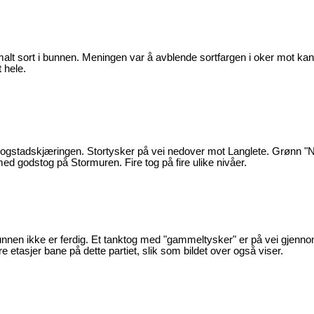
e malt sort i bunnen. Meningen var å avblende sortfargen i oker mot ka
 hele.
gstadskjæringen. Stortysker på vei nedover mot Langlete. Grønn "
d godstog på Stormuren. Fire tog på fire ulike nivåer.
runnen ikke er ferdig. Et tanktog med "gammeltysker" er på vei gjenn
ire etasjer bane på dette partiet, slik som bildet over også viser.