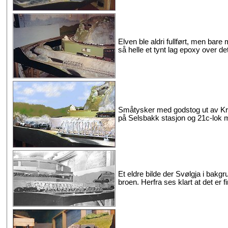
Elven ble aldri fullført, men bar
så helle et tynt lag epoxy over det
Småtysker med godstog ut av Kro
på Selsbakk stasjon og 21c-lok me
Et eldre bilde der Svølgja i bakg
broen. Herfra ses klart at det er f