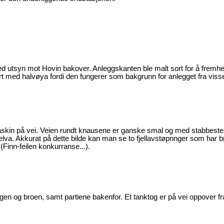
utsyn mot Hovin bakover. Anleggskanten ble malt sort for å fremh
ort med halvøya fordi den fungerer som bakgrunn for anlegget fra viss
kin på vei. Veien rundt knausene er ganske smal og med stabbeste
 elva. Akkurat på dette bilde kan man se to fjellavstøpnnger som har b
inn-feilen konkurranse...).
gen og broen, samt partiene bakenfor. Et tanktog er på vei oppover fr