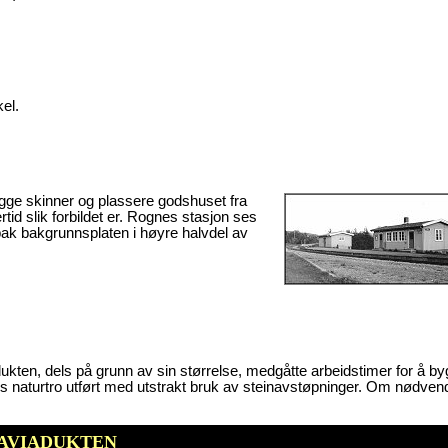
el.
 legge skinner og plassere godshuset fra
ertid slik forbildet er. Rognes stasjon ses
ak bakgrunnsplaten i høyre halvdel av
adukten, dels på grunn av sin størrelse, medgåtte arbeidstimer for å b
s naturtro utført med utstrakt bruk av steinavstøpninger. Om nødven
AVIADUKTEN