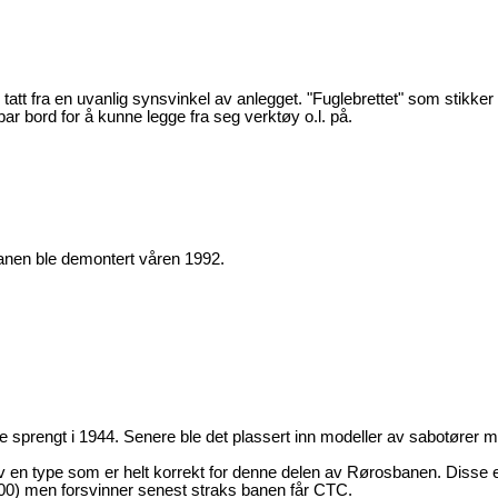
 tatt fra en uvanlig synsvinkel av anlegget. "Fuglebrettet" som stikker 
ar bord for å kunne legge fra seg verktøy o.l. på.
anen ble demontert våren 1992.
le sprengt i 1944. Senere ble det plassert inn modeller av sabotører 
av en type som er helt korrekt for denne delen av Rørosbanen. Disse 
000) men forsvinner senest straks banen får CTC.