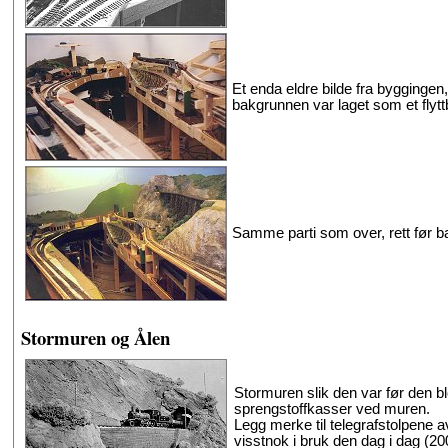
Et enda eldre bilde fra byggingen,
bakgrunnen var laget som et flyttb
Samme parti som over, rett før b
Stormuren og Ålen
Stormuren slik den var før den b
sprengstoffkasser ved muren.
Legg merke til telegrafstolpene 
visstnok i bruk den dag i dag (2