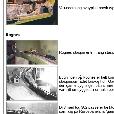
Veiundergang av typisk norsk typ
Rognes
Rognes stasjon er en trang stasjon
Bygningen på Rognes er helt korre
stasjonsområdet forsvant ut i Ga
den gamle bygningen på samme m
var blitt ombygget til normalt spor
Di 3 med tog 302 passerer tankto
samtidig på Rørosbanen, ja "gamme