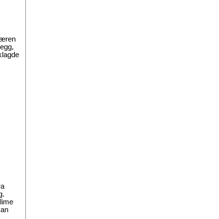
 æren
legg,
kklagde
ra
g.
 lime
kan