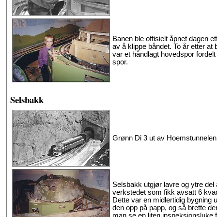
Banen ble offisielt åpnet dagen e
av å klippe båndet. To år etter at
var et håndlagt hovedspor fordelt p
spor.
Selsbakk
Grønn Di 3 ut av Hoemstunnelen 
Selsbakk utgjør lavre og ytre del 
verkstedet som fikk avsatt 6 kv
Dette var en midlertidig bygning ut
den opp på papp, og så brette de
man se en liten inspeksjonsluke 