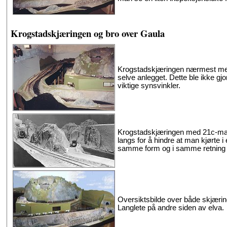
Krogstadskjæringen og bro over Gaula
Krogstadskjæringen nærmest med 
selve anlegget. Dette ble ikke gj
viktige synsvinkler.
Krogstadskjæringen med 21c-mas
langs for å hindre at man kjørte i
samme form og i samme retning (F
Oversiktsbilde over både skjærin
Langlete på andre siden av elva.