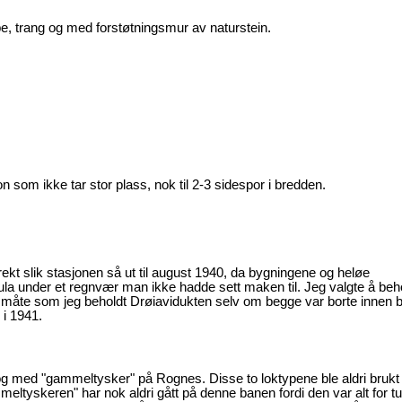
e, trang og med forstøtningsmur av naturstein.
 som ikke tar stor plass, nok til 2-3 sidespor i bredden.
kt slik stasjonen så ut til august 1940, da bygningene og heløe
ula under et regnvær man ikke hadde sett maken til. Jeg valgte å beh
åte som jeg beholdt Drøiavidukten selv om begge var borte innen 
 i 1941.
g med "gammeltysker" på Rognes. Disse to loktypene ble aldri brukt
ltyskeren" har nok aldri gått på denne banen fordi den var alt for t