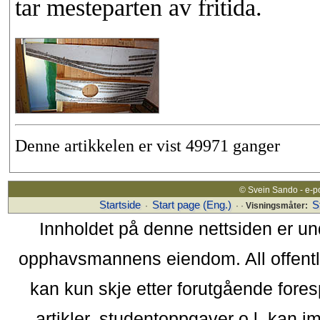
tar mesteparten av fritida.
Denne artikkelen er vist 49971 ganger
© Svein Sando - e-p
Startside
Start page (Eng.)
S
·
· ·
Visningsmåter:
Innholdet på denne nettsiden er un
opphavsmannens eiendom. All offentlig 
kan kun skje etter forutgående fores
artikler, studentoppgaver o.l. kan i