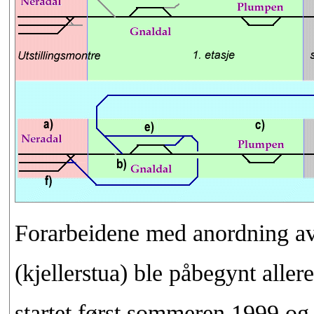
Forarbeidene med anordning av 
(kjellerstua) ble påbegynt alle
startet først sommeren 1999 og 