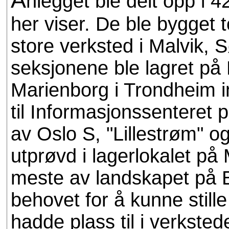
nlegget ble delt opp i 4
her viser. De ble bygget t
store verksted i Malvik, 
seksjonene ble lagret på
Marienborg i Trondheim inn
til Informasjonssentere
av Oslo S, "Lillestrøm" og
utprøvd i lagerlokalet på
meste av landskapet på 
behovet for å kunne stille
hadde plass til i verkste