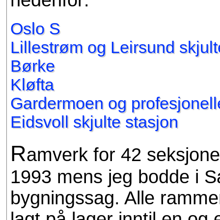
Oslo S
Lillestrøm og Leirsund skjult
Børke
Kløfta
Gardermoen og profesjonell
Eidsvoll skjulte stasjon
R
amverk for 42 seksjoner
1993 mens jeg bodde i Sa
bygningssag. Alle ramm
lagt på lager inntil en og