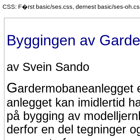
CSS: F�rst basic/ses.css, dernest basic/ses-oh.c
Byggingen av Gard
av Svein Sando
G
ardermobaneanlegget e
anlegget kan imidlertid 
på bygging av modelljern
derfor en del tegninger o