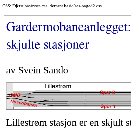
CSS: F�rst basic/ses.css, dernest basic/ses-paged2.css
Gardermobaneanlegget: 
skjulte stasjoner
av Svein Sando
Lillestrøm stasjon er en skjult 