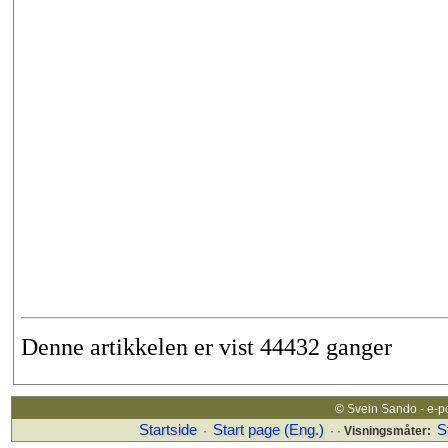
Denne artikkelen er vist 44432 ganger
© Svein Sando - e-p
Startside
Start page (Eng.)
S
·
· ·
Visningsmåter: