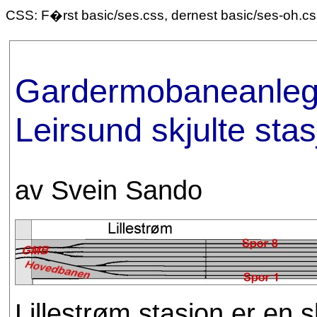
CSS: F�rst basic/ses.css, dernest basic/ses-oh.c
Gardermobaneanlegg
Leirsund skjulte sta
av Svein Sando
Lillestrøm stasjon er en s