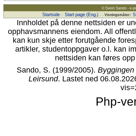
© Svein Sando - e-p
Startside
Start page (Eng.)
S
·
· ·
Visningsmåter:
Innholdet på denne nettsiden er un
opphavsmannens eiendom. All offentlig 
kan kun skje etter forutgående fores
artikler, studentoppgaver o.l. kan i
nettsiden kan føres opp i
Sando, S. (1999/2005).
Byggingen 
Leirsund
. Lastet ned 06.08.202
vis
Php-ver