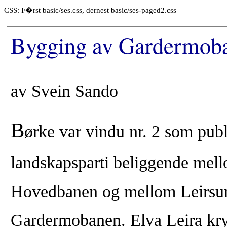
CSS: F�rst basic/ses.css, dernest basic/ses-paged2.css
Bygging av Gardermoba
av Svein Sando
B
ørke var vindu nr. 2 som publ
landskapsparti beliggende mel
Hovedbanen og mellom Leirsun
Gardermobanen. Elva Leira kr