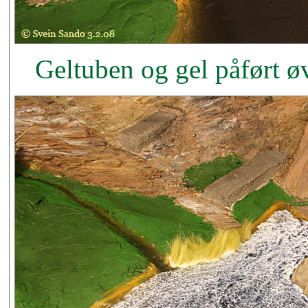
Geltuben og gel påført øv