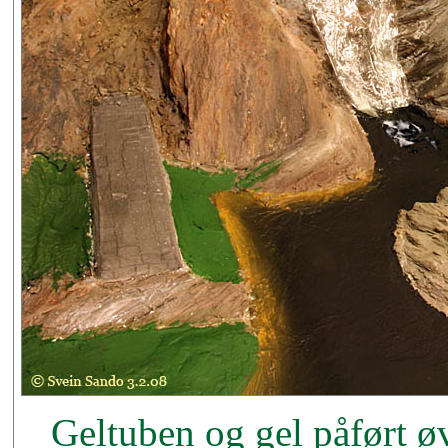
Geltuben og gel påført øv