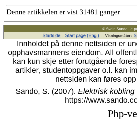
Denne artikkelen er vist 31481 ganger
© Svein Sando - e-p
Startside
Start page (Eng.)
S
·
· ·
Visningsmåter:
Innholdet på denne nettsiden er un
opphavsmannens eiendom. All offentlig 
kan kun skje etter forutgående fores
artikler, studentoppgaver o.l. kan i
nettsiden kan føres opp i
Sando, S. (2007).
Elektrisk kobling
https://www.sando.c
Php-ve