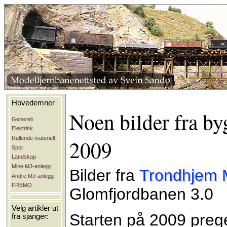
Hovedemner
Noen bilder fra b
Generelt
Elektrisk
Rullende materiell
2009
Spor
Landskap
Mine MJ-anlegg
Bilder fra
Trondhjem 
Andre MJ-anlegg
FREMO
Glomfjordbanen 3.0
Velg artikler ut
Starten på 2009 prege
fra sjanger: