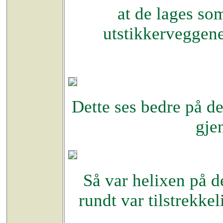
at de lages so
utstikkerveggene
Dette ses bedre på de
gje
Så var helixen på d
rundt var tilstrekke