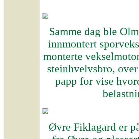
Samme dag ble Olmli
innmontert sporvekse
monterte vekselmotore
steinhvelvsbro, over
papp for vise hvord
belastni
Øvre Fiklagard er på