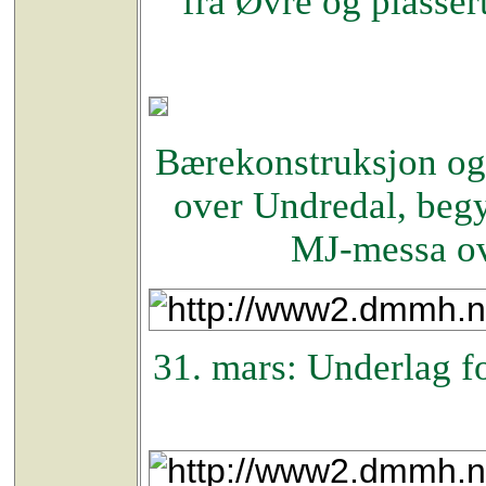
fra Øvre og plasser
Bærekonstruksjon og 
over Undredal, begy
MJ-messa ove
31. mars: Underlag 