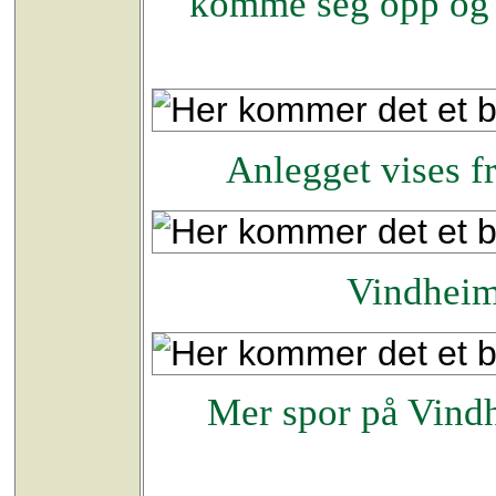
komme seg opp og 
Anlegget vises f
Vindheim
Mer spor på Vind