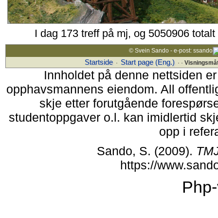
I dag 173 treff på mj, og 5050906 total
© Svein Sando - e-post: ssando
Startside
Start page (Eng.)
·
· ·
Visningsmå
Innholdet på denne nettsiden er
opphavsmannens eiendom. All offentlig 
skje etter forutgående forespørsel
studentoppgaver o.l. kan imidlertid s
opp i refer
Sando, S. (2009).
TMJ
https://www.sand
Php-