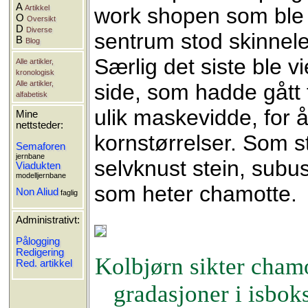
A
Artikkel
work shopen som ble a
O
Oversikt
D
Diverse
sentrum stod skinnele
B
Blog
Særlig det siste ble 
Alle artikler,
kronologisk
Alle artikler,
side, som hadde gått t
alfabetisk
ulik maskevidde, for å
Mine
nettsteder:
kornstørrelser. Som s
Semaforen
jernbane
selvknust stein, subu
Viadukten
modelljernbane
som heter chamotte.
Non Aliud
faglig
Administrativt:
Pålogging
Redigering
Kolbjørn sikter chamo
Red. artikkel
gradasjoner i isbok