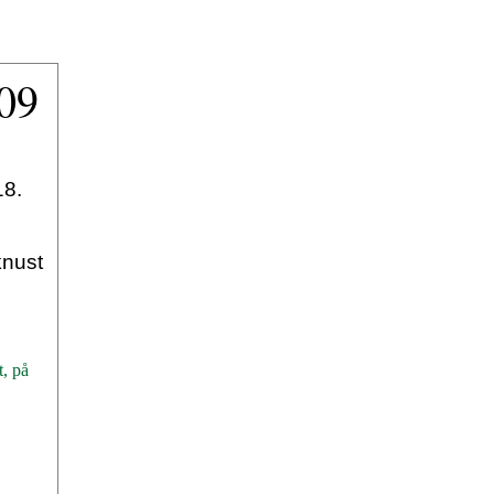
009
18.
knust
t, på