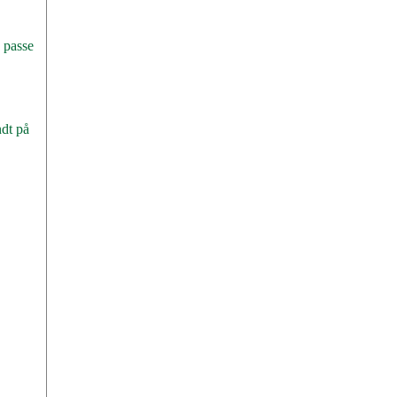
å passe
ndt på