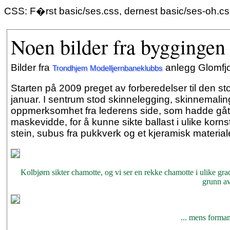
CSS: F�rst basic/ses.css, dernest basic/ses-oh.c
Noen bilder fra byggingen
Bilder fra
anlegg Glomfj
Trondhjem Modelljernbaneklubbs
Starten på 2009 preget av forberedelser til den s
januar. I sentrum stod skinnelegging, skinnemaling 
oppmerksomhet fra lederens side, som hadde gått t
maskevidde, for å kunne sikte ballast i ulike korn
stein, subus fra pukkverk og et kjeramisk materia
Kolbjørn sikter chamotte, og vi ser en rekke chamotte i ulike grad
grunn av 
... mens forman