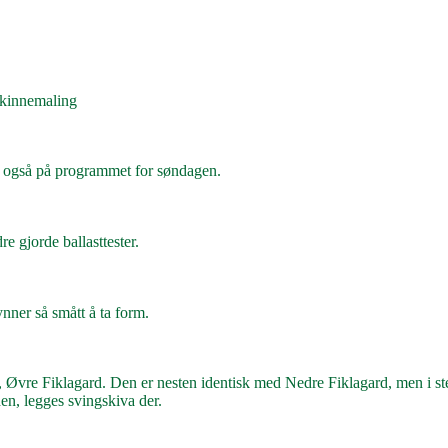
kinnemaling
 også på programmet for søndagen.
re gjorde ballasttester.
nner så smått å ta form.
Øvre Fiklagard. Den er nesten identisk med Nedre Fiklagard, men i ste
den, legges svingskiva der.