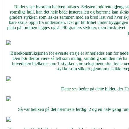
Bildet viser hvordan helixen utføres. Seksten loddrette gjengeste
romslige hull, kan det hele både justeres lett og bærerne kan skråst
graders stykker, som laskes sammen med en bred last ved hver skjø
bare skrus oppti fra undersiden. Det gir litt frihet under byggingen
plata på tommen legges også i 90 graders stykker, men forskjøvet i f
Bærekonstruksjonen for øverste etasje er annerledes enn for neder
Den bør derfor være så lett som mulig, samtidig som den må ha nø
hovedbærebjelkene som T-stykker som seksjonene skal hvile nedi
stykke som stikker gjennom utstikkerve
Dette ses bedre på dette bildet, der 
Så var helixen på det nærmeste ferdig. 2 og en halv gang rundt