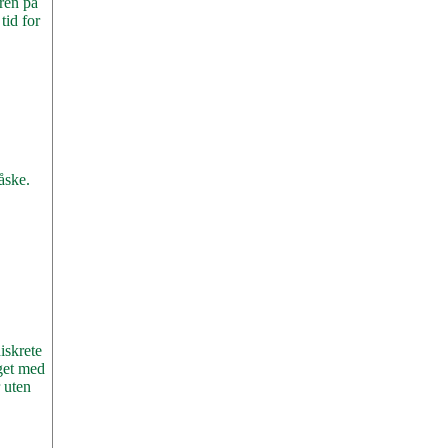
ren på
tid for
åske.
iskrete
rget med
r uten