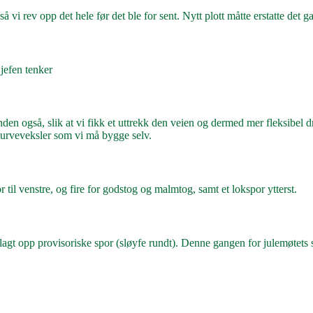
vi rev opp det hele før det ble for sent. Nytt plott måtte erstatte det g
jefen tenker
en også, slik at vi fikk et uttrekk den veien og dermed mer fleksibel dr
 kurveveksler som vi må bygge selv.
til venstre, og fire for godstog og malmtog, samt et lokspor ytterst.
agt opp provisoriske spor (sløyfe rundt). Denne gangen for julemøtets 