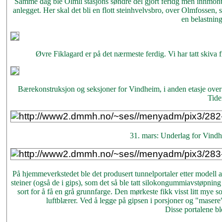
Samme dag ble Olmli stasjons søndre del gjort feridg men innmonte
anlegget. Her skal det bli en flott steinhvelvsbro, over Olmfossen, 
en belastning
Øvre Fiklagard er på det nærmeste ferdig. Vi har tatt skiva 
Bærekonstruksjon og seksjoner for Vindheim, i anden etasje over
Tide
31. mars: Underlag for Vindh
På hjemmeverkstedet ble det produsert tunnelportaler etter modell a
steiner (også de i gips), som det så ble tatt silokongummiavstøpning a
sort for å få en grå grunnfarge. Den mørkeste fikk visst litt mye sor
luftblærer. Ved å legge på gipsen i porsjoner og "masere" s
Disse portalene ble