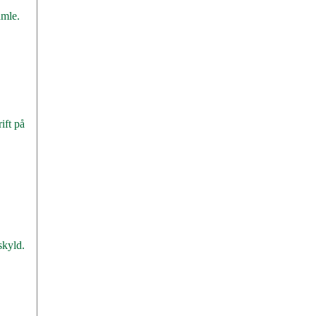
amle.
ift på
skyld.