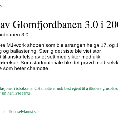
ss
 av Glomfjordbanen 3.0 i 2
ordbanen 3.0
tore MJ-work shopen som ble arrangert helga 17. og 
og ballastering. Særlig det siste ble viet stor
il anskaffelse av et sett med sikter med ulik
størrelser. Som startmateriale ble det prøvd med selv
le som heter chamotte.
asjoner i isboksene. CHamotte er nok best egent til å illudere grusblass
sin helt lyse farge.
nen siktet selvknust stein.