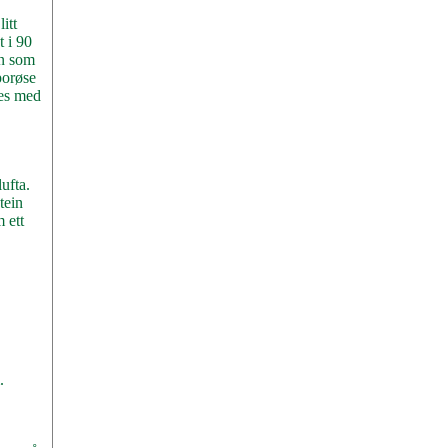
itt
t i 90
en som
porøse
kes med
ufta.
tein
 ett
.