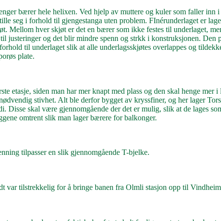
nger bærer hele helixen. Ved hjelp av muttere og kuler som faller inn i l
ille seg i forhold til gjengestanga uten problem. FInérunderlaget er lage
t. Mellom hver skjøt er det en bærer som ikke festes til underlaget, m
 til justeringer og det blir mindre spenn og strkk i konstruksjonen. Den 
orhold til underlaget slik at alle underlagsskjøtes overlappes og tildek
porøs plate.
ste etasje, siden man har mer knapt med plass og den skal henge mer i l
dvendig stivhet. Alt ble derfor bygget av kryssfiner, og her lager Tors
. Disse skal være gjennomgående der det er mulig, slik at de lages som
ggene omtrent slik man lager bærere for balkonger.
Henning tilpasser en slik gjennomgående T-bjelke.
 var tilstrekkelig for å bringe banen fra Olmli stasjon opp til Vindheim