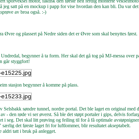
rt sporveksel motor, faktisk den første helt ferdig monterte vekselmoto
så jeg satt på en mockup i papp for vise hvordan den kan bli. Da var det 
sprøve av broa også. :-)
fra Øvre og plassert på Nedre siden det er Øvre som skal benyttes først.
 Undredal, begynner å ta form. Her skal det gå tog på MJ-messa over p
n går styggfort!
eim stasjon begynner å komme på plass.
v Selsbakk søndre tunnel, nordre portal. Det ble laget en original med d
v - den røde vi ser øverst. Så ble det støpt portaler i gips, delvis forfa
t i seg. Det skal litt prøving og feiling til for å få optimale avstøpnigne
ærlig det første laget fri for luftlommer, blir resultatet akseptabelt.
 aldri tatt i bruk på anlegget.