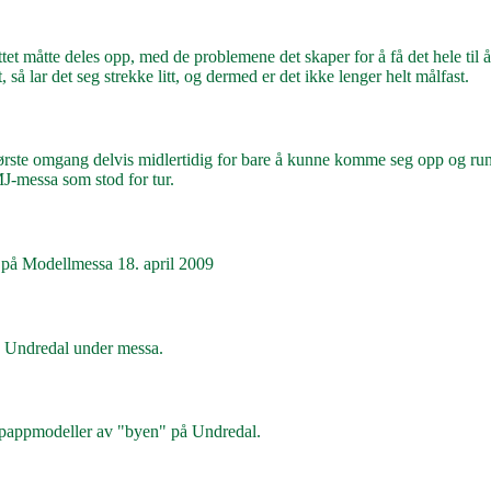
ttet måtte deles opp, med de problemene det skaper for å få det hele til 
så lar det seg strekke litt, og dermed er det ikke lenger helt målfast.
i første omgang delvis midlertidig for bare å kunne komme seg opp og ru
J-messa som stod for tur.
 på Modellmessa 18. april 2009
 Undredal under messa.
pappmodeller av "byen" på Undredal.