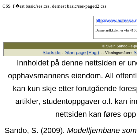
CSS: F�rst basic/ses.css, dernest basic/ses-paged2.css
http://www.adressa.
Denne artikkelen er vist 413
© Svein Sando - e-p
Startside
Start page (Eng.)
S
·
· ·
Visningsmåter:
Innholdet på denne nettsiden er un
opphavsmannens eiendom. All offentlig 
kan kun skje etter forutgående fores
artikler, studentoppgaver o.l. kan i
nettsiden kan føres opp i
Sando, S. (2009).
Modelljernbane som