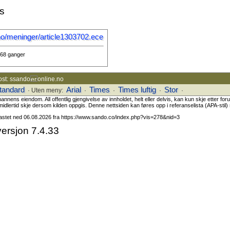
ss
no/meninger/article1303702.ece
368 ganger
ost: ssando
online.no
tandard
Arial
Times
Times luftig
Stor
· Uten meny:
·
·
·
·
ns eiendom. All offentlig gjengivelse av innholdet, helt eller delvis, kan kun skje etter fo
midlertid skje dersom kilden oppgis. Denne nettsiden kan føres opp i referanselista (APA-stil) s
Lastet ned 06.08.2026 fra https://www.sando.co/index.php?vis=278&nid=3
ersjon 7.4.33