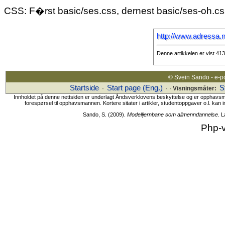
CSS: F�rst basic/ses.css, dernest basic/ses-oh.c
http://www.adressa.
Denne artikkelen er vist 41
© Svein Sando - e-p
Startside
Start page (Eng.)
S
·
· ·
Visningsmåter:
Innholdet på denne nettsiden er underlagt Åndsverklovens beskyttelse og er opphavsmanne
forespørsel til opphavsmannen. Kortere sitater i artikler, studentoppgaver o.l. kan i
Sando, S. (2009).
Modelljernbane som allmenndannelse
. 
Php-v