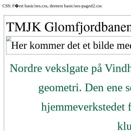
CSS: F�rst basic/ses.css, dernest basic/ses-paged2.css
TMJK Glomfjordbanen 
Nordre vekslgate på Vindh
geometri. Den ene s
hjemmeverkstedet f
kl