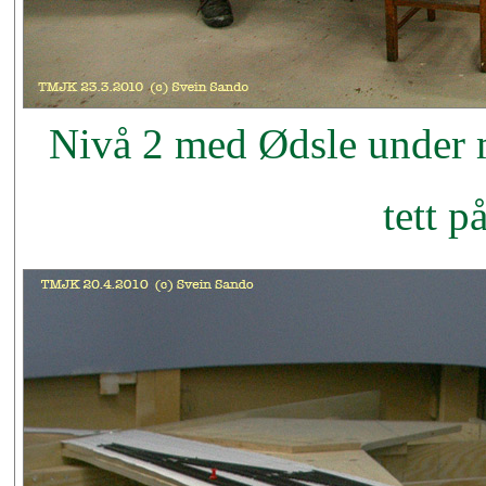
Nivå 2 med Ødsle under m
tett p