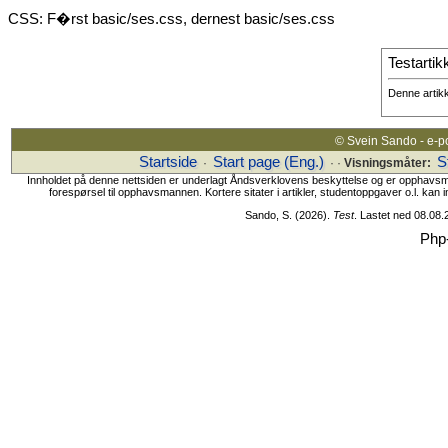
CSS: F�rst basic/ses.css, dernest basic/ses.css
Testartik
Denne artik
© Svein Sando - e-p
Startside
Start page (Eng.)
S
·
· ·
Visningsmåter:
Innholdet på denne nettsiden er underlagt Åndsverklovens beskyttelse og er opphavsmanne
forespørsel til opphavsmannen. Kortere sitater i artikler, studentoppgaver o.l. kan i
Sando, S. (2026).
Test
. Lastet ned 08.08
Php-