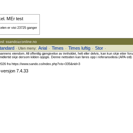
kel. MEr test
kelen er vist 23725 ganger
ost: ssando
online.no
tandard
Arial
Times
Times luftig
Stor
· Uten meny:
·
·
·
·
ns eiendom. All offentlig gjengivelse av innholdet, helt eller delvis, kan kun skje etter fo
midlertid skje dersom kilden oppgis. Denne nettsiden kan føres opp i referanselista (APA-stil) s
.2026 fra https://www.sando.co/index.php?vis=335&nid=3
versjon 7.4.33