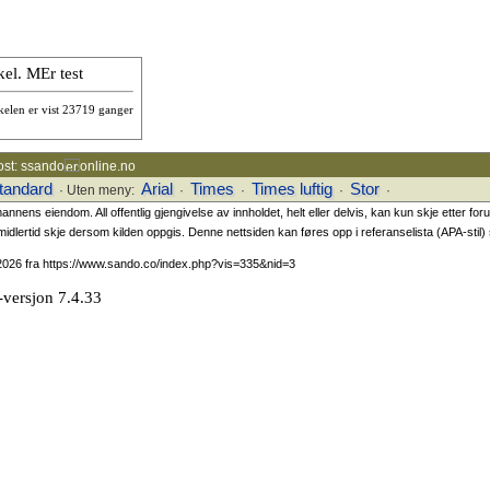
kel. MEr test
kelen er vist 23719 ganger
ost: ssando
online.no
tandard
Arial
Times
Times luftig
Stor
· Uten meny:
·
·
·
·
ns eiendom. All offentlig gjengivelse av innholdet, helt eller delvis, kan kun skje etter fo
midlertid skje dersom kilden oppgis. Denne nettsiden kan føres opp i referanselista (APA-stil) s
.2026 fra https://www.sando.co/index.php?vis=335&nid=3
versjon 7.4.33