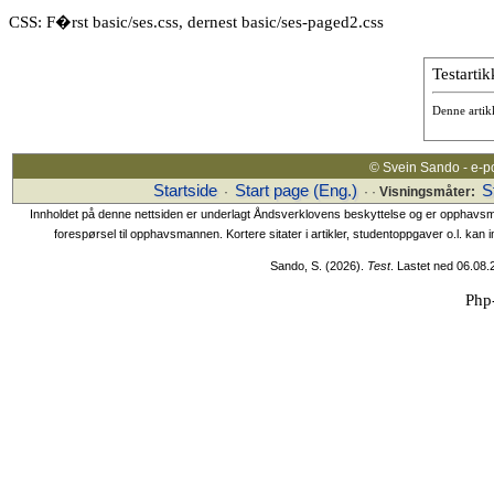
CSS: F�rst basic/ses.css, dernest basic/ses-paged2.css
Testartik
Denne artik
© Svein Sando - e-p
Startside
Start page (Eng.)
S
·
· ·
Visningsmåter:
Innholdet på denne nettsiden er underlagt Åndsverklovens beskyttelse og er opphavsmanne
forespørsel til opphavsmannen. Kortere sitater i artikler, studentoppgaver o.l. kan i
Sando, S. (2026).
Test
. Lastet ned 06.08
Php-