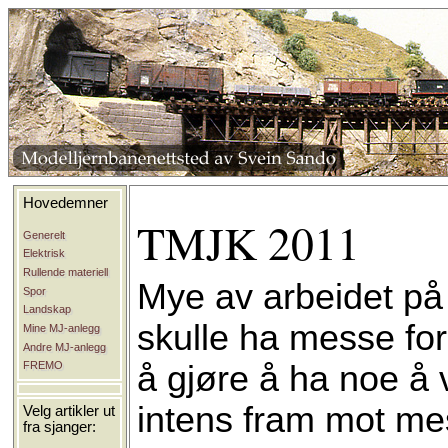
Hovedemner
TMJK 2011
Generelt
Elektrisk
Rullende materiell
Mye av arbeidet på 
Spor
Landskap
skulle ha messe for
Mine MJ-anlegg
Andre MJ-anlegg
å gjøre å ha noe å 
FREMO
intens fram mot me
Velg artikler ut
fra sjanger: