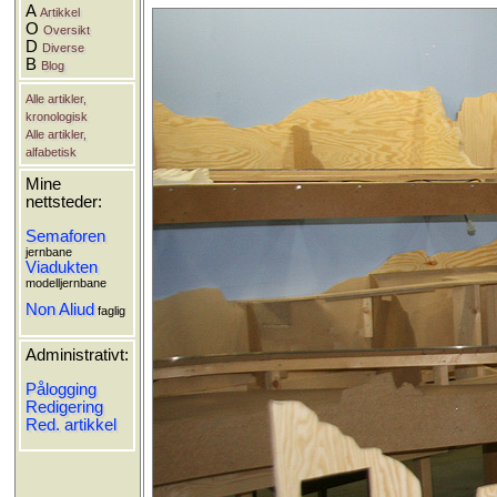
A
Artikkel
O
Oversikt
D
Diverse
B
Blog
Alle artikler,
kronologisk
Alle artikler,
alfabetisk
Mine
nettsteder:
Semaforen
jernbane
Viadukten
modelljernbane
Non Aliud
faglig
Administrativt:
Pålogging
Redigering
Red. artikkel