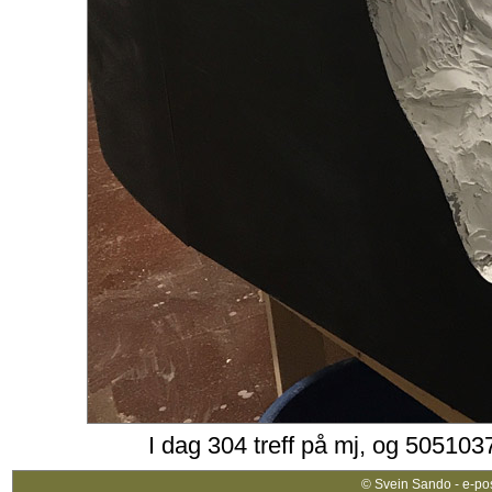
I dag 304 treff på mj, og 5051037
© Svein Sando - e-po