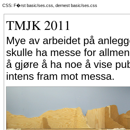
CSS: F�rst basic/ses.css, dernest basic/ses.css
TMJK 2011
Mye av arbeidet på anlegget
skulle ha messe for allmen
å gjøre å ha noe å vise pu
intens fram mot messa.