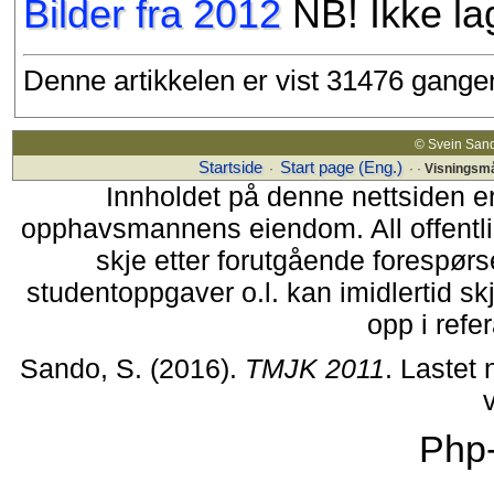
Bilder fra 2012
NB! Ikke la
Denne artikkelen er vist 31476 gange
© Svein Sand
Startside
Start page (Eng.)
·
· ·
Visningsm
Innholdet på denne nettsiden e
opphavsmannens eiendom. All offentlig 
skje etter forutgående forespørse
studentoppgaver o.l. kan imidlertid s
opp i refer
Sando, S. (2016).
TMJK 2011
. Lastet
Php-