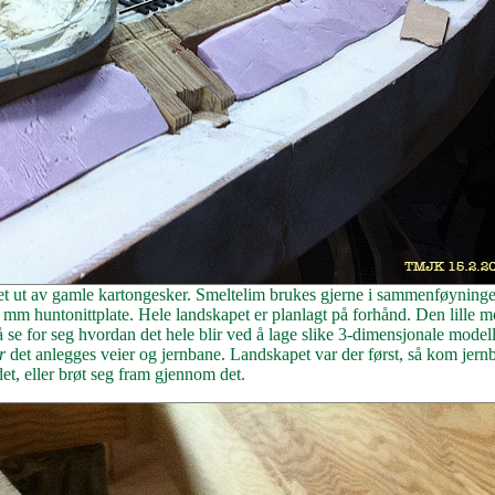
ret ut av gamle kartongesker. Smeltelim brukes gjerne i sammenføyning
 3 mm huntonittplate. Hele landskapet er planlagt på forhånd. Den lille m
e å se for seg hvordan det hele blir ved å lage slike 3-dimensjonale mode
r
det anlegges veier og jernbane. Landskapet var der først, så kom jer
det, eller brøt seg fram gjennom det.