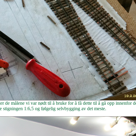
de målene vi var nødt til å bruke for å få dette til å gå opp innenfor 
stigningen 1:6,5 og følgelig selvbygging av det meste.