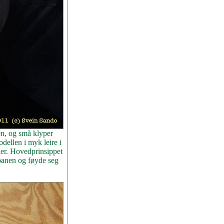
en, og små klyper
odellen i myk leire i
ller. Hovedprinsippet
nbanen og føyde seg