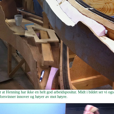
at Henning har ikke en helt god arbeidspositur. Midt i bildet ser vi ogs
forsvinner innover og bøyer av mot høyre.