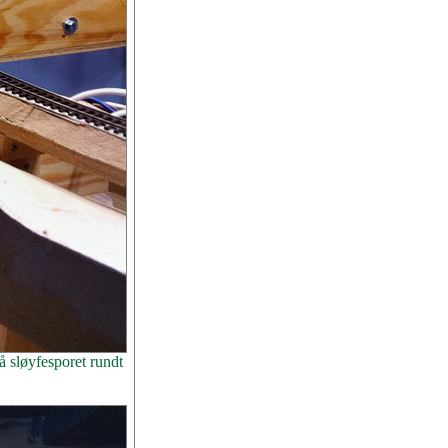
å sløyfesporet rundt