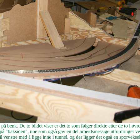
 benk. De to bildet viser er det to som følger direkte etter de to i øvr
 på "baksiden", noe som også gav en del arbeidsmessige utfordringer 
 til venstre med å ligge inne i tunnel, og der ligger det også en sporveks