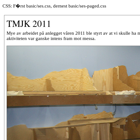
CSS: F�rst basic/ses.css, dernest basic/ses-paged.css
TMJK 2011
Mye av arbeidet på anlegget våren 2011 ble styrt av at vi skulle ha 
aktiviteten var ganske intens fram mot messa.