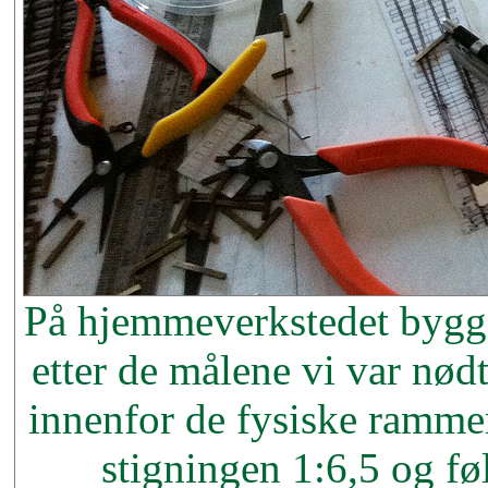
På hjemmeverkstedet bygge
etter de målene vi var nødt 
innenfor de fysiske ramme
stigningen 1:6,5 og fø