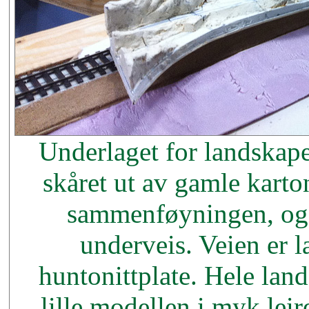
Underlaget for landskape
skåret ut av gamle karto
sammenføyningen, og s
underveis. Veien er l
huntonittplate. Hele lan
lille modellen i myk leir