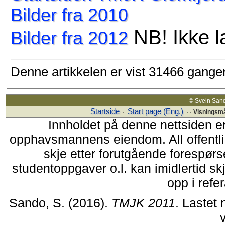
Bilder fra 2010
NB! Ikke l
Bilder fra 2012
Denne artikkelen er vist 31466 gange
© Svein Sand
Startside
Start page (Eng.)
·
· ·
Visningsm
Innholdet på denne nettsiden e
opphavsmannens eiendom. All offentlig 
skje etter forutgående forespørse
studentoppgaver o.l. kan imidlertid s
opp i refer
Sando, S. (2016).
TMJK 2011
. Lastet